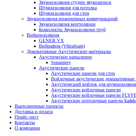
Звукоизоляция студии звукозаписи
Шумоизоляция для потолка
Шумоизоляция для стен
Звукоизоляция инженерных коммуникаций
Звукоизоляция вентиляции
Комплекты Звукоизоляции труб
Виброизоляция
GENER VX
Вибрафом (Vibrafoam)
Декоративные Акустические материалы
Акустическое напыление
Sonasprey
Акустические панели
Акустические панели для стен
Войлочные акустические декоративные
Акустический войлок для шумоизоляци
Акустические войлочные панели
Акустические войлочные панели FLYF
Акустические потолочные панели Бафф
Выполненные проекты
Доставка и оплата
Прайс-лист
Контакты
О компании