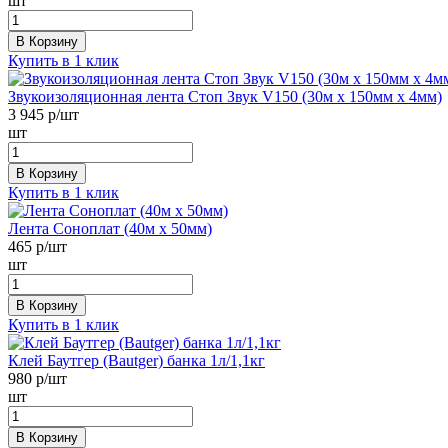
шт
В Корзину
Купить в 1 клик
Звукоизоляционная лента Стоп Звук V150 (30м х 150мм х 4мм)
3 945
р/шт
шт
В Корзину
Купить в 1 клик
Лента Соноплат (40м х 50мм)
465
р/шт
шт
В Корзину
Купить в 1 клик
Клей Баутгер (Bautger) банка 1л/1,1кг
980
р/шт
шт
В Корзину