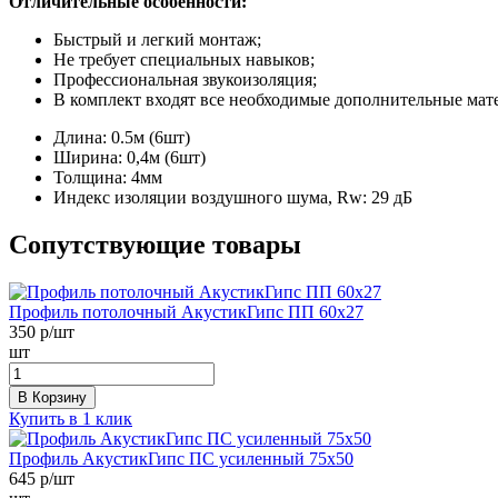
Отличительные особенности:
Быстрый и легкий монтаж;
Не требует специальных навыков;
Профессиональная звукоизоляция;
В комплект входят все необходимые дополнительные мат
Длина:
0.5м (6шт)
Ширина:
0,4м (6шт)
Толщина:
4мм
Индекс изоляции воздушного шума, Rw:
29 дБ
Сопутствующие товары
Профиль потолочный АкустикГипс ПП 60х27
350
р/шт
шт
В Корзину
Купить в 1 клик
Профиль АкустикГипс ПС усиленный 75х50
645
р/шт