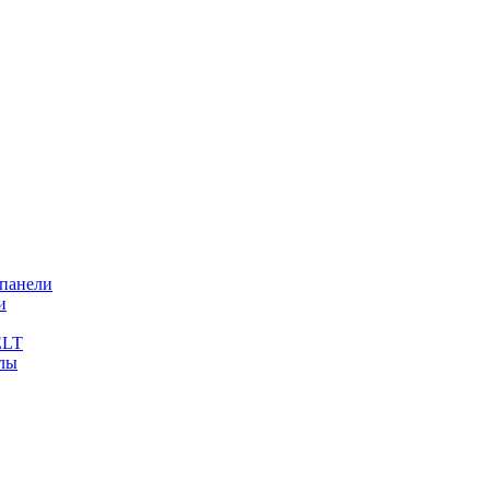
 панели
и
ELT
лы