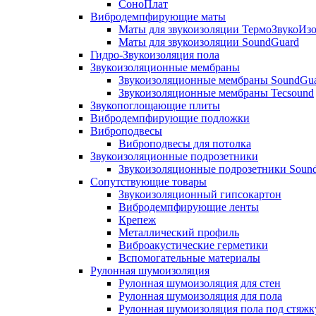
СоноПлат
Вибродемпфирующие маты
Маты для звукоизоляции ТермоЗвукоИз
Маты для звукоизоляции SoundGuard
Гидро-Звукоизоляция пола
Звукоизоляционные мембраны
Звукоизоляционные мембраны SoundGu
Звукоизоляционные мембраны Tecsound
Звукопоглощающие плиты
Вибродемпфирующие подложки
Виброподвесы
Виброподвесы для потолка
Звукоизоляционные подрозетники
Звукоизоляционные подрозетники Soun
Сопутствующие товары
Звукоизоляционный гипсокартон
Вибродемпфирующие ленты
Крепеж
Металлический профиль
Виброакустические герметики
Вспомогательные материалы
Рулонная шумоизоляция
Рулонная шумоизоляция для стен
Рулонная шумоизоляция для пола
Рулонная шумоизоляция пола под стяжк