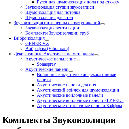
Рулонная шумоизоляция пола под стяжку
Звукоизоляция студии звукозаписи
Шумоизоляция для потолка
Шумоизоляция для стен
Звукоизоляция инженерных коммуникаций
Звукоизоляция вентиляции
Комплекты Звукоизоляции труб
Виброизоляция
GENER VX
Вибрафом (Vibrafoam)
Декоративные Акустические материалы
Акустическое напыление
Sonasprey
Акустические панели
Войлочные акустические декоративные
панели
Акустические панели для стен
Акустический войлок для шумоизоляции
Акустические войлочные панели
Акустические войлочные панели FLYFELT
Акустические потолочные панели Баффлы
Комплекты Звукоизоляции