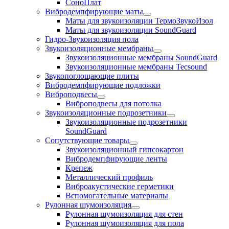
СоноПлат
Вибродемпфирующие маты
Маты для звукоизоляции ТермоЗвукоИзол
Маты для звукоизоляции SoundGuard
Гидро-Звукоизоляция пола
Звукоизоляционные мембраны
Звукоизоляционные мембраны SoundGuard
Звукоизоляционные мембраны Tecsound
Звукопоглощающие плиты
Вибродемпфирующие подложки
Виброподвесы
Виброподвесы для потолка
Звукоизоляционные подрозетники
Звукоизоляционные подрозетники
SoundGuard
Сопутствующие товары
Звукоизоляционный гипсокартон
Вибродемпфирующие ленты
Крепеж
Металлический профиль
Виброакустические герметики
Вспомогательные материалы
Рулонная шумоизоляция
Рулонная шумоизоляция для стен
Рулонная шумоизоляция для пола