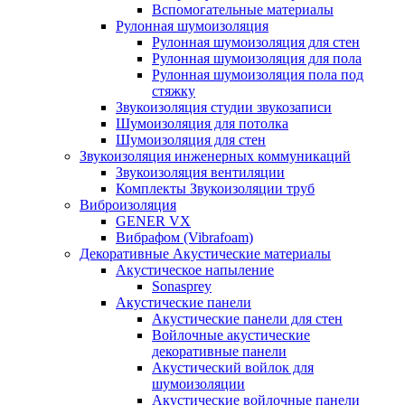
Вспомогательные материалы
Рулонная шумоизоляция
Рулонная шумоизоляция для стен
Рулонная шумоизоляция для пола
Рулонная шумоизоляция пола под
стяжку
Звукоизоляция студии звукозаписи
Шумоизоляция для потолка
Шумоизоляция для стен
Звукоизоляция инженерных коммуникаций
Звукоизоляция вентиляции
Комплекты Звукоизоляции труб
Виброизоляция
GENER VX
Вибрафом (Vibrafoam)
Декоративные Акустические материалы
Акустическое напыление
Sonasprey
Акустические панели
Акустические панели для стен
Войлочные акустические
декоративные панели
Акустический войлок для
шумоизоляции
Акустические войлочные панели