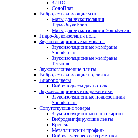
ЗИПС
СоноПлат
Вибродемпфирующие маты
Маты для звукоизоляции
ТермоЗвукоИзол
Маты для звукоизоляции SoundGuard
Гидро-Звукоизоляция пола
Звукоизоляционные мембраны
Звукоизоляционные мембраны
SoundGuard
Звукоизоляционные мембраны
Tecsound
Звукопоглощающие плиты
Вибродемпфирующие подложки
Виброподвесы
Виброподвесы для потолка
Звукоизоляционные подрозетники
Звукоизоляционные подрозетники
SoundGuard
Сопутствующие товары
Звукоизоляционный гипсокартон
Вибродемпфирующие ленты
Крепеж
Металлический профиль
Виброакустические герметики