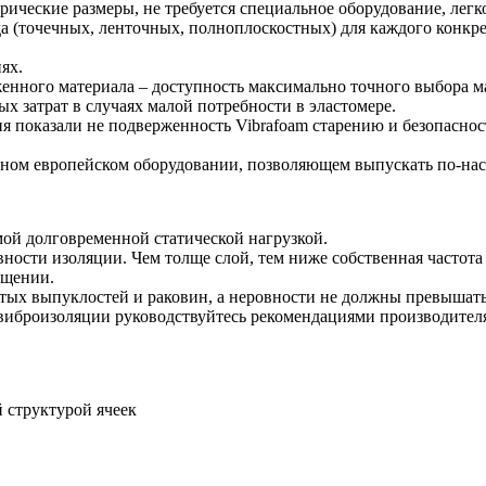
трические размеры, не требуется специальное оборудование, лег
а (точечных, ленточных, полноплоскостных) для каждого конкр
ях.
нного материала – доступность максимально точного выбора мар
х затрат в случаях малой потребности в эластомере.
оказали не подверженность Vibrafoam старению и безопасност
енном европейском оборудовании, позволяющем выпускать по-н
мой долговременной статической нагрузкой.
ности изоляции. Чем толще слой, тем ниже собственная частота
ещении.
тых выпуклостей и раковин, а неровности не должны превышать 
 виброизоляции руководствуйтесь рекомендациями производител
 структурой ячеек