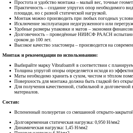
Простота и удобство монтажа – малый вес, точные геоме
Практичность – создание упругих опор необходимого вид
площади, но с разной статической нагрузкой.
Монтаж можно производить при любых погодных услови
Исключение эксплуатации недогруженного или перегруже
Удобные размеры упаковки и матов – экономия финансовы
Долговечность – проведённые НИИСФ РААСН испытания п
сроком до 100 лет.
Высокое качество эластомера – производится на соврем
Монтаж и рекомендации по использованию:
Выбирайте марку Vibrafoam® в соответствии с планируе
Толщина упругой опоры определяется исходя из эффектив
Маты необходимо хранить в сухом, чистом и тёплом пом
Поверхность для монтажа должна быть гладкой без откры
Для получения качественной, стабильной и долговечной
материалов.
Состав:
Вспененный полиуретан со смешанной открыто-закрытой
Долговременная статическая нагрузка:
0,950 Н/мм2
Динамическая нагрузка:
1,45 Н/мм2
Пиковая нагрузка:
6 Н/мм2