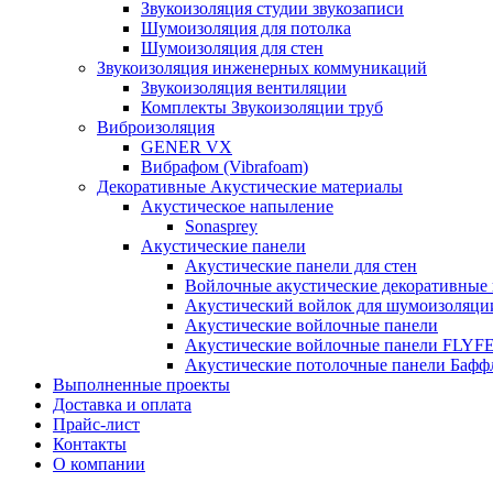
Звукоизоляция студии звукозаписи
Шумоизоляция для потолка
Шумоизоляция для стен
Звукоизоляция инженерных коммуникаций
Звукоизоляция вентиляции
Комплекты Звукоизоляции труб
Виброизоляция
GENER VX
Вибрафом (Vibrafoam)
Декоративные Акустические материалы
Акустическое напыление
Sonasprey
Акустические панели
Акустические панели для стен
Войлочные акустические декоративные
Акустический войлок для шумоизоляци
Акустические войлочные панели
Акустические войлочные панели FLYF
Акустические потолочные панели Бафф
Выполненные проекты
Доставка и оплата
Прайс-лист
Контакты
О компании