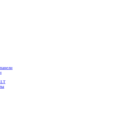
 панели
и
ELT
лы