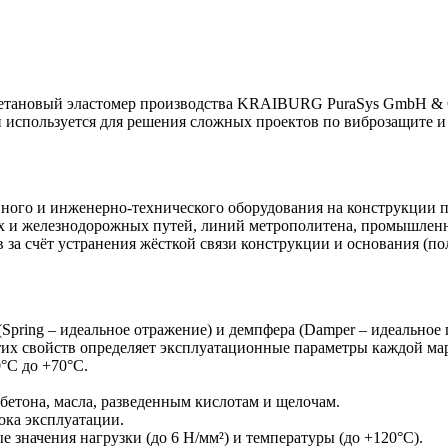
ретановый эластомер производства KRAIBURG PuraSys GmbH & 
й используется для решения сложных проектов по виброзащите 
ого и инженерно-технического оборудования на конструкции по
х и железнодорожных путей, линий метрополитена, промышленн
за счёт устранения жёсткой связи конструкции и основания (по
ring – идеальное отражение) и демпфера (Damper – идеальное 
их свойств определяет эксплуатационные параметры каждой мар
°C до +70°C.
бетона, масла, разведенным кислотам и щелочам.
ока эксплуатации.
значения нагрузки (до 6 H/мм²) и температуры (до +120°C).