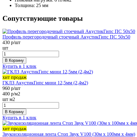
Толщина:
25 мм
Сопутствующие товары
Профиль перегородочный стоечный АкустикГипс ПС 50х50
430
р/шт
шт
В Корзину
Купить в 1 клик
хит продаж
ГКЛЗ АкустикГипс мини 12,5мм (2,4м2)
960
р/шт
400
р/м2
шт
м2
В Корзину
Купить в 1 клик
хит продаж
Звукоизоляционная лента Стоп Звук V100 (30м х 100мм х 4мм)