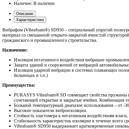
Наличие:
В наличии
Описание
Характеристики
Вибрафом (Vibrafoam®) SD950 – специальный упругий полиу
материал со смешанной открыто-закрытой ячеистой структуро
гражданского и промышленного строительства.
Назначение:
Изоляция негативного воздействия вибрации промышленн
Защита зданий и сооружений от вибраций автомобильны
Изоляция ударной вибрации в системах плавающих полов 
больницах и т.п.)
Преимущества:
PURASYS Vibrafoam® SD совмещает свойства пружины (Sp
сочетающей открытые и закрытые ячейки. Комбинация эт
Большой температурный диапазон использования – от -30
Высокие показатели виброизоляции.
Стойкость эластомера к негативным воздействиям влаги, 
Стабильность характеристик изоляции в течение всего ср
Vibrafoam® SD950 выдерживает кратковременные пиковые 