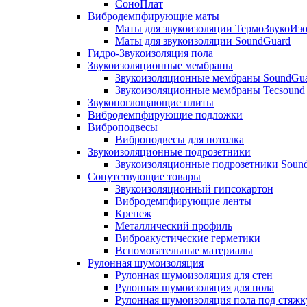
СоноПлат
Вибродемпфирующие маты
Маты для звукоизоляции ТермоЗвукоИз
Маты для звукоизоляции SoundGuard
Гидро-Звукоизоляция пола
Звукоизоляционные мембраны
Звукоизоляционные мембраны SoundGu
Звукоизоляционные мембраны Tecsound
Звукопоглощающие плиты
Вибродемпфирующие подложки
Виброподвесы
Виброподвесы для потолка
Звукоизоляционные подрозетники
Звукоизоляционные подрозетники Soun
Сопутствующие товары
Звукоизоляционный гипсокартон
Вибродемпфирующие ленты
Крепеж
Металлический профиль
Виброакустические герметики
Вспомогательные материалы
Рулонная шумоизоляция
Рулонная шумоизоляция для стен
Рулонная шумоизоляция для пола
Рулонная шумоизоляция пола под стяжк