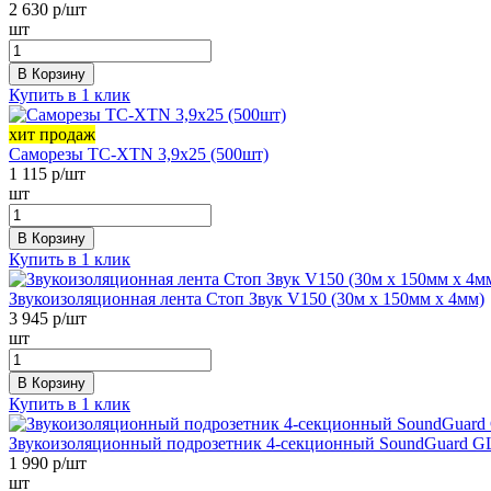
2 630
р/шт
шт
В Корзину
Купить в 1 клик
хит продаж
Саморезы ТС-XTN 3,9х25 (500шт)
1 115
р/шт
шт
В Корзину
Купить в 1 клик
Звукоизоляционная лента Стоп Звук V150 (30м х 150мм х 4мм)
3 945
р/шт
шт
В Корзину
Купить в 1 клик
Звукоизоляционный подрозетник 4-секционный SoundGuard 
1 990
р/шт
шт