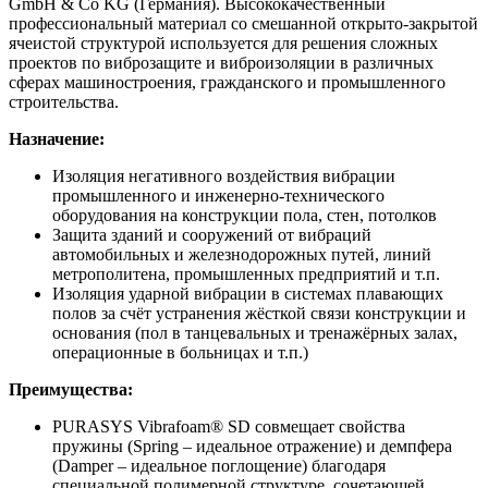
GmbH & Co KG (Германия). Высококачественный
профессиональный материал со смешанной открыто-закрытой
ячеистой структурой используется для решения сложных
проектов по виброзащите и виброизоляции в различных
сферах машиностроения, гражданского и промышленного
строительства.
Назначение:
Изоляция негативного воздействия вибрации
промышленного и инженерно-технического
оборудования на конструкции пола, стен, потолков
Защита зданий и сооружений от вибраций
автомобильных и железнодорожных путей, линий
метрополитена, промышленных предприятий и т.п.
Изоляция ударной вибрации в системах плавающих
полов за счёт устранения жёсткой связи конструкции и
основания (пол в танцевальных и тренажёрных залах,
операционные в больницах и т.п.)
Преимущества:
PURASYS Vibrafoam® SD совмещает свойства
пружины (Spring – идеальное отражение) и демпфера
(Damper – идеальное поглощение) благодаря
специальной полимерной структуре, сочетающей