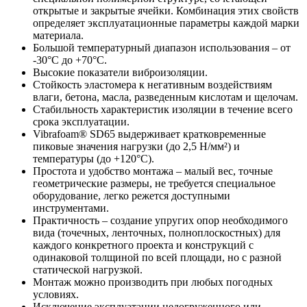
открытые и закрытые ячейки. Комбинация этих свойств
определяет эксплуатационные параметры каждой марки
материала.
Большой температурный диапазон использования – от
-30°C до +70°C.
Высокие показатели виброизоляции.
Стойкость эластомера к негативным воздействиям
влаги, бетона, масла, разведенным кислотам и щелочам.
Стабильность характеристик изоляции в течение всего
срока эксплуатации.
Vibrafoam® SD65 выдерживает кратковременные
пиковые значения нагрузки (до 2,5 H/мм²) и
температуры (до +120°C).
Простота и удобство монтажа – малый вес, точные
геометрические размеры, не требуется специальное
оборудование, легко режется доступными
инструментами.
Практичность – создание упругих опор необходимого
вида (точечных, ленточных, полноплоскостных) для
каждого конкретного проекта и конструкций с
одинаковой толщиной по всей площади, но с разной
статической нагрузкой.
Монтаж можно производить при любых погодных
условиях.
Исключение эксплуатации недогруженного или