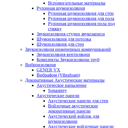
Вспомогательные материалы
Рулонная шумоизоляция
Рулонная шумоизоляция для стен
Рулонная шумоизоляция для пола
Рулонная шумоизоляция пола под
стяжку
Звукоизоляция студии звукозаписи
Шумоизоляция для потолка
Шумоизоляция для стен
Звукоизоляция инженерных коммуникаций
Звукоизоляция вентиляции
Комплекты Звукоизоляции труб
Виброизоляция
GENER VX
Вибрафом (Vibrafoam)
Декоративные Акустические материалы
Акустическое напыление
Sonasprey
Акустические панели
Акустические панели для стен
Войлочные акустические
декоративные панели
Акустический войлок для
шумоизоляции
Акустические войлочные панели