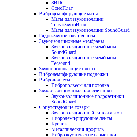
ЗИПС
СоноПлат
Вибродемпфирующие маты
Маты для звукоизоляции
ТермоЗвукоИзол
Маты для звукоизоляции SoundGuard
Гидро-Звукоизоляция пола
Звукоизоляционные мембраны
Звукоизоляционные мембраны
SoundGuard
Звукоизоляционные мембраны
Tecsound
Звукопоглощающие плиты
Вибродемпфирующие подложки
Виброподвесы
Виброподвесы для потолка
Звукоизоляционные подрозетники
Звукоизоляционные подрозетники
SoundGuard
Сопутствующие товары
Звукоизоляционный гипсокартон
Вибродемпфирующие ленты
Крепеж
Металлический профиль
Виброакустические герметики