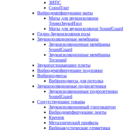
ЗИПС
СоноПлат
Вибродемпфирующие маты
Маты для звукоизоляции
ТермоЗвукоИзол
Маты для звукоизоляции SoundGuard
Гидро-Звукоизоляция пола
Звукоизоляционные мембраны
Звукоизоляционные мембраны
SoundGuard
Звукоизоляционные мембраны
Tecsound
Звукопоглощающие плиты
Вибродемпфирующие подложки
Виброподвесы
Виброподвесы для потолка
Звукоизоляционные подрозетники
Звукоизоляционные подрозетники
SoundGuard
Сопутствующие товары
Звукоизоляционный гипсокартон
Вибродемпфирующие ленты
Крепеж
Металлический профиль
Виброакустические герметики