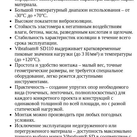
материала.
Большой температурный диапазон использования – от
-30°C до +70°C.
Высокие показатели виброизоляции.
Стойкость эластомера к негативным воздействиям
влаги, бетона, масла, разведенным кислотам и щелочам.
Стабильность характеристик изоляции в течение всего
срока эксплуатации.
Vibrafoam® SD110 выдерживает кратковременные
пиковые значения нагрузки (до 3 H/мм²) и температуры
(до +120°C).
Простота и удобство монтажа – малый вес, точные
геометрические размеры, не требуется специальное
оборудование, легко режется доступными
инструментами.
Практичность – создание упругих опор необходимого
вида (точечных, ленточных, полноплоскостных) для
каждого конкретного проекта и конструкций с
одинаковой толщиной по всей площади, но с разной
статической нагрузкой.
Монтаж можно производить при любых погодных
условиях.
Исключение эксплуатации недогруженного или
перегруженного материала – доступность максимально
точного выбора марки Vibrafoam® SD в соответствие с