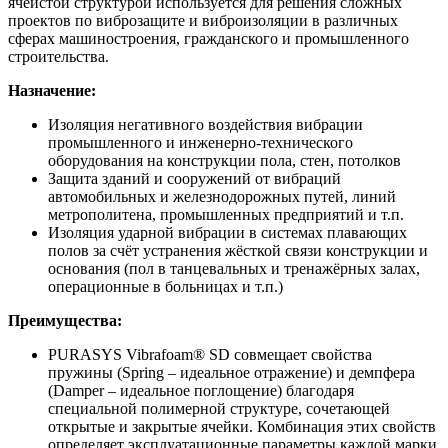
ячеистой структурой используется для решения сложных
проектов по виброзащите и виброизоляции в различных
сферах машиностроения, гражданского и промышленного
строительства.
Назначение:
Изоляция негативного воздействия вибрации
промышленного и инженерно-технического
оборудования на конструкции пола, стен, потолков
Защита зданий и сооружений от вибраций
автомобильных и железнодорожных путей, линий
метрополитена, промышленных предприятий и т.п.
Изоляция ударной вибрации в системах плавающих
полов за счёт устранения жёсткой связи конструкции и
основания (пол в танцевальных и тренажёрных залах,
операционные в больницах и т.п.)
Преимущества:
PURASYS Vibrafoam® SD совмещает свойства
пружины (Spring – идеальное отражение) и демпфера
(Damper – идеальное поглощение) благодаря
специальной полимерной структуре, сочетающей
открытые и закрытые ячейки. Комбинация этих свойств
определяет эксплуатационные параметры каждой марки