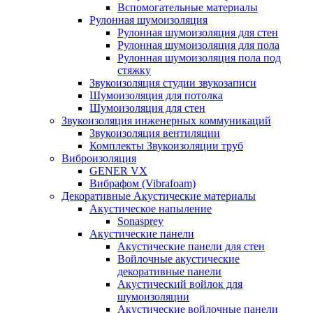
Вспомогательные материалы
Рулонная шумоизоляция
Рулонная шумоизоляция для стен
Рулонная шумоизоляция для пола
Рулонная шумоизоляция пола под
стяжку
Звукоизоляция студии звукозаписи
Шумоизоляция для потолка
Шумоизоляция для стен
Звукоизоляция инженерных коммуникаций
Звукоизоляция вентиляции
Комплекты Звукоизоляции труб
Виброизоляция
GENER VX
Вибрафом (Vibrafoam)
Декоративные Акустические материалы
Акустическое напыление
Sonasprey
Акустические панели
Акустические панели для стен
Войлочные акустические
декоративные панели
Акустический войлок для
шумоизоляции
Акустические войлочные панели