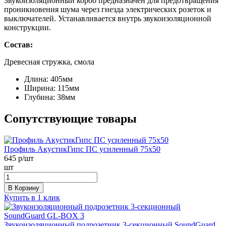
Звукоизоляционный короб предназначен для предотвращения
проникновения шума через гнезда электрических розеток и
выключателей. Устанавливается внутрь звукоизоляционной
конструкции.
Состав:
Древесная стружка, смола
Длина:
405мм
Ширина:
115мм
Глубина:
38мм
Сопутствующие товары
Профиль АкустикГипс ПС усиленный 75х50
645
р/шт
шт
В Корзину
Купить в 1 клик
Звукоизоляционный подрозетник 3-секционный SoundGuard