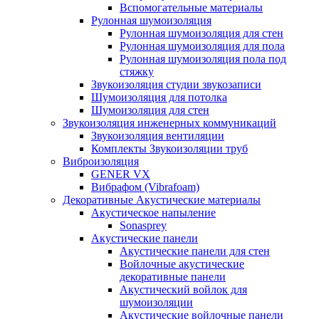
Вспомогательные материалы
Рулонная шумоизоляция
Рулонная шумоизоляция для стен
Рулонная шумоизоляция для пола
Рулонная шумоизоляция пола под
стяжку
Звукоизоляция студии звукозаписи
Шумоизоляция для потолка
Шумоизоляция для стен
Звукоизоляция инженерных коммуникаций
Звукоизоляция вентиляции
Комплекты Звукоизоляции труб
Виброизоляция
GENER VX
Вибрафом (Vibrafoam)
Декоративные Акустические материалы
Акустическое напыление
Sonasprey
Акустические панели
Акустические панели для стен
Войлочные акустические
декоративные панели
Акустический войлок для
шумоизоляции
Акустические войлочные панели