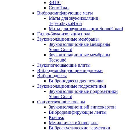
ЗИПС
СоноПлат
Вибродемпфирующие маты
Маты для звукоизоляции
ТермоЗвукоИзол
Маты для звукоизоляции SoundGuard
Гидро-Звукоизоляция пола
Звукоизоляционные мембраны
Звукоизоляционные мембраны
SoundGuard
Звукоизоляционные мембраны
Tecsound
Звукопоглощающие плиты
Вибродемпфирующие подложки
Виброподвесы
Виброподвесы для потолка
Звукоизоляционные подрозетники
Звукоизоляционные подрозетники
SoundGuard
Сопутствующие товары
Звукоизоляционный гипсокартон
Вибродемпфирующие ленты
Крепеж
Металлический профиль
Виброакустические герметики