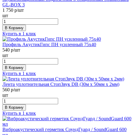
GL-BOX 3
1 750
р/шт
шт
В Корзину
Купить в 1 клик
Профиль АкустикГипс ПН усиленный 75х40
540
р/шт
шт
В Корзину
Купить в 1 клик
Лента уплотнительная СтопЗвук DB (30м х 50мм х 2мм)
560
р/шт
шт
В Корзину
Купить в 1 клик
Виброакустический герметик СоундГуард / SoundGuard 600
мл