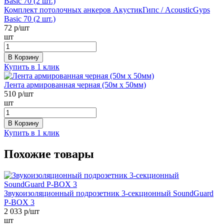
Комплект потолочных анкеров АкустикГипс / AcousticGyps
Basic 70 (2 шт.)
72
р/шт
шт
В Корзину
Купить в 1 клик
Лента армированная черная (50м х 50мм)
510
р/шт
шт
В Корзину
Купить в 1 клик
Похожие товары
Звукоизоляционный подрозетник 3-секционный SoundGuard
P-BOX 3
2 033
р/шт
шт