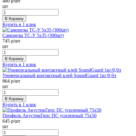
480
р/шт
шт
В Корзину
Купить в 1 клик
Саморезы ТС-У 5х35 (300шт)
745
р/шт
шт
В Корзину
Купить в 1 клик
Универсальный контактный клей SoundGuard 1кг/0,9л
864
р/шт
шт
В Корзину
Купить в 1 клик
Профиль АкустикГипс ПС усиленный 75х50
645
р/шт
шт