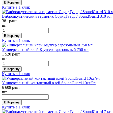
В Корзину
Купить в 1 клик
Виброакустический герметик СоундГуард / SoundGuard 310 мл
381
р/шт
шт
В Корзину
Купить в 1 клик
Универсальный клей Баутгер аэрозольный 750 мл
1 520
р/шт
шт
В Корзину
Купить в 1 клик
Универсальный контактный клей SoundGuard 10кг/9л
6 608
р/шт
шт
В Корзину
Купить в 1 клик