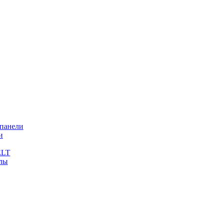
 панели
и
ELT
лы