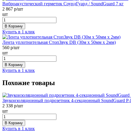
Виброакустический герметик СоундГуард / SoundGuard 7 кг
2 867
р/шт
шт
В Корзину
Купить в 1 клик
Лента уплотнительная СтопЗвук DB (30м х 50мм х 2мм)
560
р/шт
шт
В Корзину
Купить в 1 клик
Похожие товары
Звукоизоляционный подрозетник 4-секционный SoundGuard P
2 338
р/шт
шт
В Корзину
Купить в 1 клик