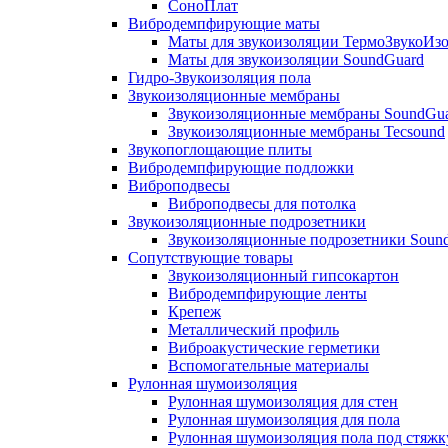
СоноПлат
Вибродемпфирующие маты
Маты для звукоизоляции ТермоЗвукоИз
Маты для звукоизоляции SoundGuard
Гидро-Звукоизоляция пола
Звукоизоляционные мембраны
Звукоизоляционные мембраны SoundGu
Звукоизоляционные мембраны Tecsound
Звукопоглощающие плиты
Вибродемпфирующие подложки
Виброподвесы
Виброподвесы для потолка
Звукоизоляционные подрозетники
Звукоизоляционные подрозетники Soun
Сопутствующие товары
Звукоизоляционный гипсокартон
Вибродемпфирующие ленты
Крепеж
Металлический профиль
Виброакустические герметики
Вспомогательные материалы
Рулонная шумоизоляция
Рулонная шумоизоляция для стен
Рулонная шумоизоляция для пола
Рулонная шумоизоляция пола под стяжк