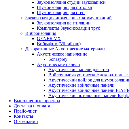
Звукоизоляция студии звукозаписи
Шумоизоляция для потолка
Шумоизоляция для стен
Звукоизоляция инженерных коммуникаций
Звукоизоляция вентиляции
Комплекты Звукоизоляции труб
Виброизоляция
GENER VX
Вибрафом (Vibrafoam)
Декоративные Акустические материалы
Акустическое напыление
Sonasprey
Акустические панели
Акустические панели для стен
Войлочные акустические декоративные
Акустический войлок для шумоизоляци
Акустические войлочные панели
Акустические войлочные панели FLYF
Акустические потолочные панели Бафф
Выполненные проекты
Доставка и оплата
Прайс-лист
Контакты
О компании