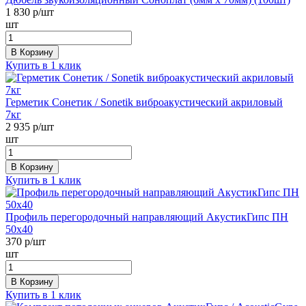
1 830
р/шт
шт
В Корзину
Купить в 1 клик
Герметик Сонетик / Sonetik виброакустический акриловый
7кг
2 935
р/шт
шт
В Корзину
Купить в 1 клик
Профиль перегородочный направляющий АкустикГипс ПН
50х40
370
р/шт
шт
В Корзину
Купить в 1 клик