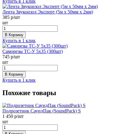
Купить в 1 клик
Лента Звукоизол Эксперт (5м x 50мм x 2мм)
385
р/шт
шт
В Корзину
Купить в 1 клик
Саморезы ТС-У 5х35 (300шт)
745
р/шт
шт
В Корзину
Купить в 1 клик
Похожие товары
Подрозетник СаундПак (SoundPack) S
1 450
р/шт
шт
В Корзину