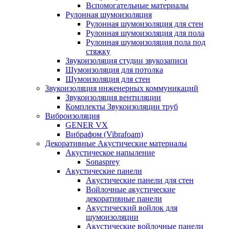
Вспомогательные материалы
Рулонная шумоизоляция
Рулонная шумоизоляция для стен
Рулонная шумоизоляция для пола
Рулонная шумоизоляция пола под
стяжку
Звукоизоляция студии звукозаписи
Шумоизоляция для потолка
Шумоизоляция для стен
Звукоизоляция инженерных коммуникаций
Звукоизоляция вентиляции
Комплекты Звукоизоляции труб
Виброизоляция
GENER VX
Вибрафом (Vibrafoam)
Декоративные Акустические материалы
Акустическое напыление
Sonasprey
Акустические панели
Акустические панели для стен
Войлочные акустические
декоративные панели
Акустический войлок для
шумоизоляции
Акустические войлочные панели