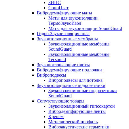
ЗИПС
СоноПлат
Вибродемпфирующие маты
Маты для звукоизоляции
ТермоЗвукоИзол
Маты для звукоизоляции SoundGuard
Гидро-Звукоизоляция пола
Звукоизоляционные мембраны
Звукоизоляционные мембраны
SoundGuard
Звукоизоляционные мембраны
Tecsound
Звукопоглощающие плиты
Вибродемпфирующие подложки
Виброподвесы
Виброподвесы для потолка
Звукоизоляционные подрозетники
Звукоизоляционные подрозетники
SoundGuard
Сопутствующие товары
Звукоизоляционный гипсокартон
Вибродемпфирующие ленты
Крепеж
Металлический профиль
Виброакустические герметики