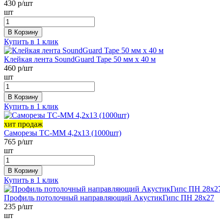
430
р/шт
шт
В Корзину
Купить в 1 клик
Клейкая лента SoundGuard Tape 50 мм х 40 м
460
р/шт
шт
В Корзину
Купить в 1 клик
хит продаж
Саморезы ТС-ММ 4,2х13 (1000шт)
765
р/шт
шт
В Корзину
Купить в 1 клик
Профиль потолочный направляющий АкустикГипс ПН 28х27
235
р/шт
шт