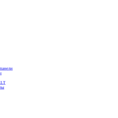
 панели
и
ELT
лы