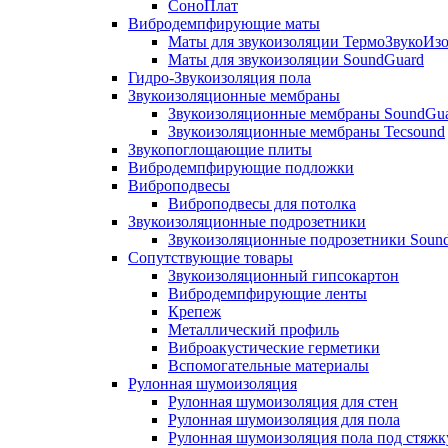
СоноПлат
Вибродемпфирующие маты
Маты для звукоизоляции ТермоЗвукоИз
Маты для звукоизоляции SoundGuard
Гидро-Звукоизоляция пола
Звукоизоляционные мембраны
Звукоизоляционные мембраны SoundGu
Звукоизоляционные мембраны Tecsound
Звукопоглощающие плиты
Вибродемпфирующие подложки
Виброподвесы
Виброподвесы для потолка
Звукоизоляционные подрозетники
Звукоизоляционные подрозетники Soun
Сопутствующие товары
Звукоизоляционный гипсокартон
Вибродемпфирующие ленты
Крепеж
Металлический профиль
Виброакустические герметики
Вспомогательные материалы
Рулонная шумоизоляция
Рулонная шумоизоляция для стен
Рулонная шумоизоляция для пола
Рулонная шумоизоляция пола под стяжк