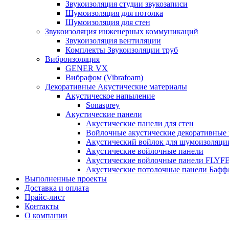
Звукоизоляция студии звукозаписи
Шумоизоляция для потолка
Шумоизоляция для стен
Звукоизоляция инженерных коммуникаций
Звукоизоляция вентиляции
Комплекты Звукоизоляции труб
Виброизоляция
GENER VX
Вибрафом (Vibrafoam)
Декоративные Акустические материалы
Акустическое напыление
Sonasprey
Акустические панели
Акустические панели для стен
Войлочные акустические декоративные
Акустический войлок для шумоизоляци
Акустические войлочные панели
Акустические войлочные панели FLYF
Акустические потолочные панели Бафф
Выполненные проекты
Доставка и оплата
Прайс-лист
Контакты
О компании