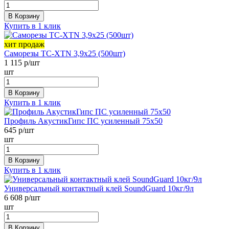
В Корзину
Купить в 1 клик
хит продаж
Саморезы ТС-XTN 3,9х25 (500шт)
1 115
р/шт
шт
В Корзину
Купить в 1 клик
Профиль АкустикГипс ПС усиленный 75х50
645
р/шт
шт
В Корзину
Купить в 1 клик
Универсальный контактный клей SoundGuard 10кг/9л
6 608
р/шт
шт
В Корзину