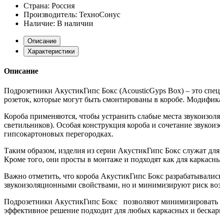
Страна:
Россия
Производитель:
ТехноСонус
Наличие:
В наличии
Описание
Характеристики
Описание
Подрозетники АкустикГипс Бокс (AcousticGyps Box) – это спец
розеток, которые могут быть смонтированы в коробе. Модифик
Короба применяются, чтобы устранить слабые места звукоизоля
светильников). Особая конструкция короба и сочетание звуко
гипсокартоновых перегородках.
Таким образом, изделия из серии АкустикГипс Бокс служат для
Кроме того, они просты в монтаже и подходят как для каркасны
Важно отметить, что короба АкустикГипс Бокс разрабатывалис
звукоизоляционными свойствами, но и минимизируют риск возг
Подрозетники АкустикГипс Бокс позволяют минимизировать пр
эффективное решение подходит для любых каркасных и бескарк