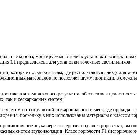
иальные короба, монтируемые в точках установки розеток и выкл
ация L1 предназначена для установки точечных светильников.
ции, которые появляются там, где располагаются гнёзда для мо
изоляционных материалов не позволяет шуму проникать в смежные
 достижения комплексного результата, обеспечивая целостность
х, так и бескаркасных систем.
ь с учетом потенциальной пожароопасности мест, где проходят 
орания, поскольку в них использованы материалы с классом го
оникновение звука через отверстия под электророзетки, выкл
асных систем звукоизоляции. Класс горючести Г1 (негорючие м