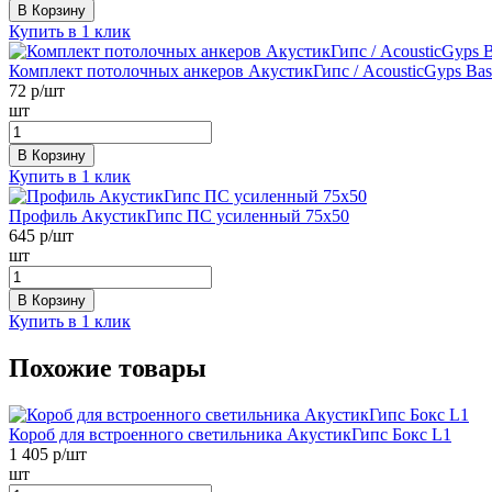
В Корзину
Купить в 1 клик
Комплект потолочных анкеров АкустикГипс / AcousticGyps Basic
72
р/шт
шт
В Корзину
Купить в 1 клик
Профиль АкустикГипс ПС усиленный 75х50
645
р/шт
шт
В Корзину
Купить в 1 клик
Похожие товары
Короб для встроенного светильника АкустикГипс Бокс L1
1 405
р/шт
шт