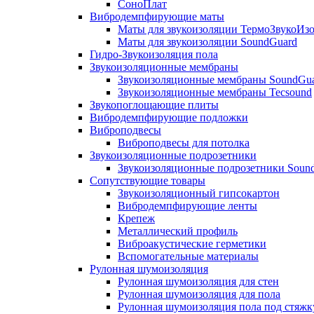
СоноПлат
Вибродемпфирующие маты
Маты для звукоизоляции ТермоЗвукоИз
Маты для звукоизоляции SoundGuard
Гидро-Звукоизоляция пола
Звукоизоляционные мембраны
Звукоизоляционные мембраны SoundGu
Звукоизоляционные мембраны Tecsound
Звукопоглощающие плиты
Вибродемпфирующие подложки
Виброподвесы
Виброподвесы для потолка
Звукоизоляционные подрозетники
Звукоизоляционные подрозетники Soun
Сопутствующие товары
Звукоизоляционный гипсокартон
Вибродемпфирующие ленты
Крепеж
Металлический профиль
Виброакустические герметики
Вспомогательные материалы
Рулонная шумоизоляция
Рулонная шумоизоляция для стен
Рулонная шумоизоляция для пола
Рулонная шумоизоляция пола под стяжк