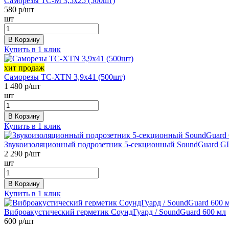
Саморезы ТС-М 3,5х25 (500шт)
580
р/шт
шт
В Корзину
Купить в 1 клик
хит продаж
Саморезы ТС-XTN 3,9х41 (500шт)
1 480
р/шт
шт
В Корзину
Купить в 1 клик
Звукоизоляционный подрозетник 5-секционный SoundGuard 
2 290
р/шт
шт
В Корзину
Купить в 1 клик
Виброакустический герметик СоундГуард / SoundGuard 600 мл
600
р/шт