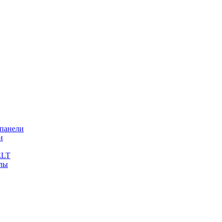
 панели
и
ELT
лы