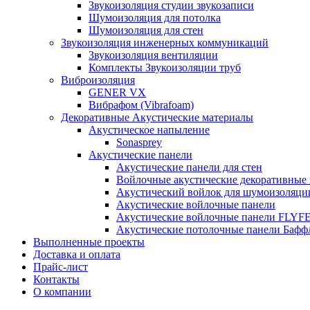
Звукоизоляция студии звукозаписи
Шумоизоляция для потолка
Шумоизоляция для стен
Звукоизоляция инженерных коммуникаций
Звукоизоляция вентиляции
Комплекты Звукоизоляции труб
Виброизоляция
GENER VX
Вибрафом (Vibrafoam)
Декоративные Акустические материалы
Акустическое напыление
Sonasprey
Акустические панели
Акустические панели для стен
Войлочные акустические декоративные
Акустический войлок для шумоизоляци
Акустические войлочные панели
Акустические войлочные панели FLYF
Акустические потолочные панели Бафф
Выполненные проекты
Доставка и оплата
Прайс-лист
Контакты
О компании