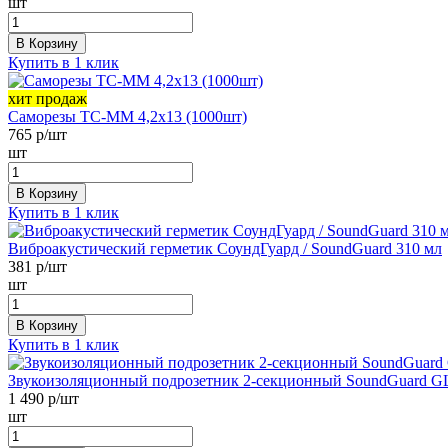
шт
В Корзину
Купить в 1 клик
хит продаж
Саморезы ТС-ММ 4,2х13 (1000шт)
765
р/шт
шт
В Корзину
Купить в 1 клик
Виброакустический герметик СоундГуард / SoundGuard 310 мл
381
р/шт
шт
В Корзину
Купить в 1 клик
Звукоизоляционный подрозетник 2-секционный SoundGuard 
1 490
р/шт
шт