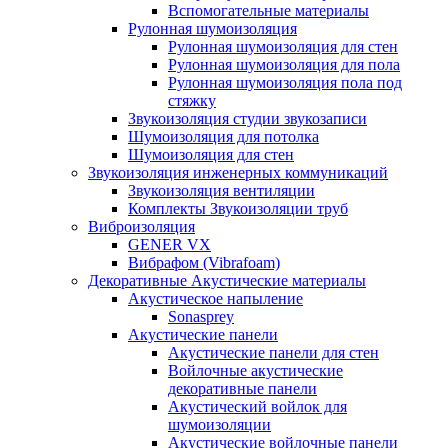
Вспомогательные материалы
Рулонная шумоизоляция
Рулонная шумоизоляция для стен
Рулонная шумоизоляция для пола
Рулонная шумоизоляция пола под
стяжку
Звукоизоляция студии звукозаписи
Шумоизоляция для потолка
Шумоизоляция для стен
Звукоизоляция инженерных коммуникаций
Звукоизоляция вентиляции
Комплекты Звукоизоляции труб
Виброизоляция
GENER VX
Вибрафом (Vibrafoam)
Декоративные Акустические материалы
Акустическое напыление
Sonasprey
Акустические панели
Акустические панели для стен
Войлочные акустические
декоративные панели
Акустический войлок для
шумоизоляции
Акустические войлочные панели