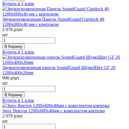
Купить в 1 клик
Звукоизоляционная Панель SoundGuard Gipslock 40
1200х600x40 мм с крепежом
2 078
р/шт
шт
В Корзину
Купить в 1 клик
Звукоизоляционная панель SoundGuard ШумоЩит GF 26
1200х400х26мм
990
р/шт
шт
В Корзину
Купить в 1 клик
Зипс Вектор 1200х600х40мм с комплектом крепежа
2 079
р/шт
шт