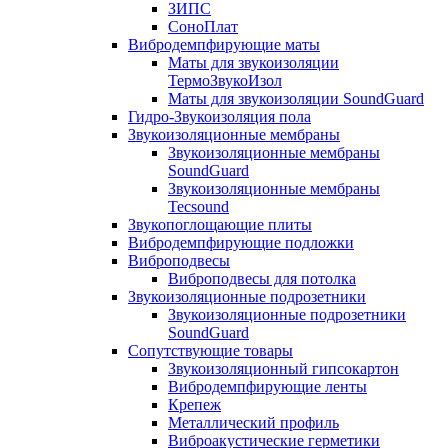
ЗИПС
СоноПлат
Вибродемпфирующие маты
Маты для звукоизоляции
ТермоЗвукоИзол
Маты для звукоизоляции SoundGuard
Гидро-Звукоизоляция пола
Звукоизоляционные мембраны
Звукоизоляционные мембраны
SoundGuard
Звукоизоляционные мембраны
Tecsound
Звукопоглощающие плиты
Вибродемпфирующие подложки
Виброподвесы
Виброподвесы для потолка
Звукоизоляционные подрозетники
Звукоизоляционные подрозетники
SoundGuard
Сопутствующие товары
Звукоизоляционный гипсокартон
Вибродемпфирующие ленты
Крепеж
Металлический профиль
Виброакустические герметики