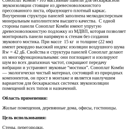
Соноплат Комби - это массивные панели для бескаркасной
звукоизоляции стоящие из древесноволокнистого
прессованного листа, образующего плотный каркас.
Внутренняя структура панелей заполнена мелкодисперсным
минеральным наполнителем высшего качества. С одной
стороны панели Соноплат Комби имеют упругую
древесноволокнистую подложку из МДВП, которая позволяет
монтировать панели напрямую к стенам без создания
звукового мостика. При массе 15 кг и толщине (22 мм)
имеют рекордно высокий индекс изоляции воздушного шума
Rw = 42 дБ. Свойства и структура панелей Соноплат делают
их многофункциональными: они поглощают и изолируют
шум во всех диапазонах частот, сокращают передачу
вибрации и устраняют звуковые “мостики”. Соноплат Комби
— экологически чистый материал, состоящий из природных
компонентов, он прост в монтаже и является наилучшим
вариантом для бескаркасных системах звукоизоляции
помещений всех типов и назначений.
Область применения:
Жилые помещения, деревянные дома, офисы, гостиницы.
Цель использования:
Стены, перегородки.