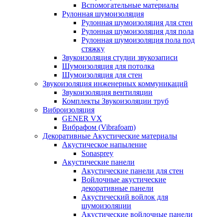
Вспомогательные материалы
Рулонная шумоизоляция
Рулонная шумоизоляция для стен
Рулонная шумоизоляция для пола
Рулонная шумоизоляция пола под
стяжку
Звукоизоляция студии звукозаписи
Шумоизоляция для потолка
Шумоизоляция для стен
Звукоизоляция инженерных коммуникаций
Звукоизоляция вентиляции
Комплекты Звукоизоляции труб
Виброизоляция
GENER VX
Вибрафом (Vibrafoam)
Декоративные Акустические материалы
Акустическое напыление
Sonasprey
Акустические панели
Акустические панели для стен
Войлочные акустические
декоративные панели
Акустический войлок для
шумоизоляции
Акустические войлочные панели