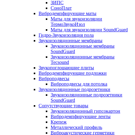
ЗИПС
СоноПлат
Вибродемпфирующие маты
Маты для звукоизоляции
ТермоЗвукоИзол
Маты для звукоизоляции SoundGuard
Гидро-Звукоизоляция пола
Звукоизоляционные мембраны
Звукоизоляционные мембраны
SoundGuard
Звукоизоляционные мембраны
Tecsound
Звукопоглощающие плиты
Вибродемпфирующие подложки
Виброподвесы
Виброподвесы для потолка
Звукоизоляционные подрозетники
Звукоизоляционные подрозетники
SoundGuard
Сопутствующие товары
Звукоизоляционный гипсокартон
Вибродемпфирующие ленты
Крепеж
Металлический профиль
Виброакустические герметики