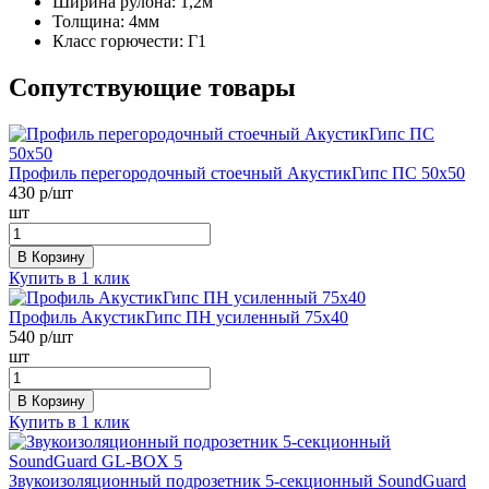
Ширина рулона:
1,2м
Толщина:
4мм
Класс горючести:
Г1
Сопутствующие товары
Профиль перегородочный стоечный АкустикГипс ПС 50х50
430
р/шт
шт
В Корзину
Купить в 1 клик
Профиль АкустикГипс ПН усиленный 75х40
540
р/шт
шт
В Корзину
Купить в 1 клик
Звукоизоляционный подрозетник 5-секционный SoundGuard