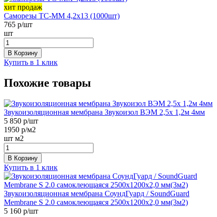
хит продаж
Саморезы ТС-ММ 4,2х13 (1000шт)
765
р/шт
шт
В Корзину
Купить в 1 клик
Похожие товары
Звукоизоляционная мембрана Звукоизол ВЭМ 2,5х 1,2м 4мм
5 850
р/шт
1950
р/м2
шт
м2
В Корзину
Купить в 1 клик
Звукоизоляционная мембрана СоундГуард / SoundGuard
Membrane S 2.0 самоклеющаяся 2500х1200х2,0 мм(3м2)
5 160
р/шт