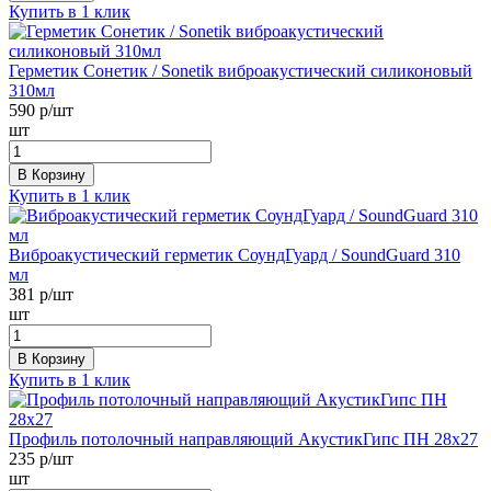
Купить в 1 клик
Герметик Сонетик / Sonetik виброакустический силиконовый
310мл
590
р/шт
шт
В Корзину
Купить в 1 клик
Виброакустический герметик СоундГуард / SoundGuard 310
мл
381
р/шт
шт
В Корзину
Купить в 1 клик
Профиль потолочный направляющий АкустикГипс ПН 28х27
235
р/шт
шт