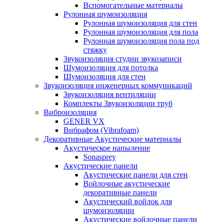
Вспомогательные материалы
Рулонная шумоизоляция
Рулонная шумоизоляция для стен
Рулонная шумоизоляция для пола
Рулонная шумоизоляция пола под
стяжку
Звукоизоляция студии звукозаписи
Шумоизоляция для потолка
Шумоизоляция для стен
Звукоизоляция инженерных коммуникаций
Звукоизоляция вентиляции
Комплекты Звукоизоляции труб
Виброизоляция
GENER VX
Вибрафом (Vibrafoam)
Декоративные Акустические материалы
Акустическое напыление
Sonasprey
Акустические панели
Акустические панели для стен
Войлочные акустические
декоративные панели
Акустический войлок для
шумоизоляции
Акустические войлочные панели