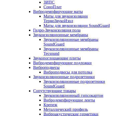
ЗИПС
СоноПлат
Вибродемпфирующие маты
Маты для звукоизоляции
ТермоЗвукоИзол
Маты для звукоизоляции SoundGuard
Гидро-Звукоизоляция пола
Звукоизоляционные мембраны
Звукоизоляционные мембраны
SoundGuard
Звукоизоляционные мембраны
Tecsound
Звукопоглощающие плиты
Вибродемпфирующие подложки
Виброподвесы
Виброподвесы для потолка
Звукоизоляционные подрозетники
Звукоизоляционные подрозетники
SoundGuard
Сопутствующие товары
Звукоизоляционный гипсокартон
Вибродемпфирующие ленты
Крепеж
Металлический профиль
Виброакустические герметики