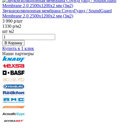
Звукоизоляционная мембрана СоундГуард / SoundGuard
Membrane 2,0 2500х1200х2 мм (3м2)
3 990
р/шт
1330
р/м2
шт
м2
В Корзину
Купить в 1 клик
Наши партнеры