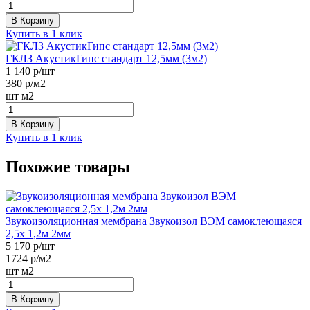
В Корзину
Купить в 1 клик
ГКЛЗ АкустикГипс стандарт 12,5мм (3м2)
1 140
р/шт
380
р/м2
шт
м2
В Корзину
Купить в 1 клик
Похожие товары
Звукоизоляционная мембрана Звукоизол ВЭМ самоклеющаяся
2,5х 1,2м 2мм
5 170
р/шт
1724
р/м2
шт
м2
В Корзину