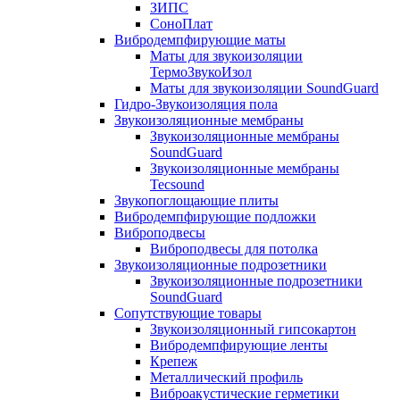
ЗИПС
СоноПлат
Вибродемпфирующие маты
Маты для звукоизоляции
ТермоЗвукоИзол
Маты для звукоизоляции SoundGuard
Гидро-Звукоизоляция пола
Звукоизоляционные мембраны
Звукоизоляционные мембраны
SoundGuard
Звукоизоляционные мембраны
Tecsound
Звукопоглощающие плиты
Вибродемпфирующие подложки
Виброподвесы
Виброподвесы для потолка
Звукоизоляционные подрозетники
Звукоизоляционные подрозетники
SoundGuard
Сопутствующие товары
Звукоизоляционный гипсокартон
Вибродемпфирующие ленты
Крепеж
Металлический профиль
Виброакустические герметики