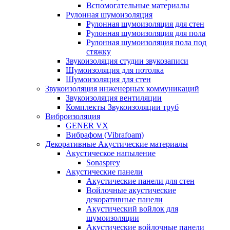
Вспомогательные материалы
Рулонная шумоизоляция
Рулонная шумоизоляция для стен
Рулонная шумоизоляция для пола
Рулонная шумоизоляция пола под
стяжку
Звукоизоляция студии звукозаписи
Шумоизоляция для потолка
Шумоизоляция для стен
Звукоизоляция инженерных коммуникаций
Звукоизоляция вентиляции
Комплекты Звукоизоляции труб
Виброизоляция
GENER VX
Вибрафом (Vibrafoam)
Декоративные Акустические материалы
Акустическое напыление
Sonasprey
Акустические панели
Акустические панели для стен
Войлочные акустические
декоративные панели
Акустический войлок для
шумоизоляции
Акустические войлочные панели