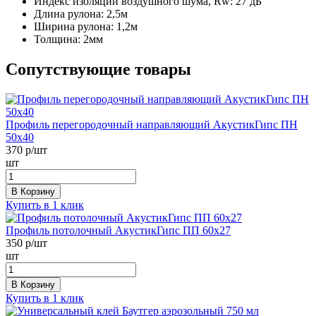
Индекс изоляции воздушного шума, Rw:
27 дБ
Длина рулона:
2,5м
Ширина рулона:
1,2м
Толщина:
2мм
Сопутствующие товары
Профиль перегородочный направляющий АкустикГипс ПН
50х40
370
р/шт
шт
В Корзину
Купить в 1 клик
Профиль потолочный АкустикГипс ПП 60х27
350
р/шт
шт
В Корзину
Купить в 1 клик