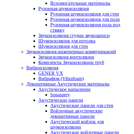
Вспомогательные материалы
Рулонная шумоизоляция
Рулонная шумоизоляция для стен
Рулонная шумоизоляция для пола
Рулонная шумоизоляция пола под
стяжку
Звукоизоляция студии звукозаписи
Шумоизоляция для потолка
Шумоизоляция для стен
Звукоизоляция инженерных коммуникаций
Звукоизоляция вентиляции
Комплекты Звукоизоляции труб
Виброизоляция
GENER VX
Вибрафом (Vibrafoam)
Декоративные Акустические материалы
Акустическое напыление
Sonasprey
Акустические панели
Акустические панели для стен
Войлочные акустические
декоративные панели
Акустический войлок для
шумоизоляции
Акустические войлочные панели