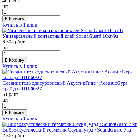
465
р/шт
шт
В Корзину
Купить в 1 клик
Универсальный контактный клей SoundGuard 10кг/9л
6 608
р/шт
шт
В Корзину
Купить в 1 клик
Соединитель одноуровневый АкустикГипс / AcousticGyps
краб для ПП 60/27
51
р/шт
шт
В Корзину
Купить в 1 клик
Виброакустический герметик СоундГуард / SoundGuard 7 кг
2 867
р/шт