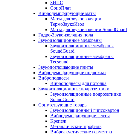
ЗИПС
СоноПлат
Вибродемпфирующие маты
Маты для звукоизоляции
ТермоЗвукоИзол
Маты для звукоизоляции SoundGuard
Гидро-Звукоизоляция пола
Звукоизоляционные мембраны
Звукоизоляционные мембраны
SoundGuard
Звукоизоляционные мембраны
Tecsound
Звукопоглощающие плиты
Вибродемпфирующие подложки
Виброподвесы
Виброподвесы для потолка
Звукоизоляционные подрозетники
Звукоизоляционные подрозетники
SoundGuard
Сопутствующие товары
Звукоизоляционный гипсокартон
Вибродемпфирующие ленты
Крепеж
Металлический профиль
Виброакустические герметики