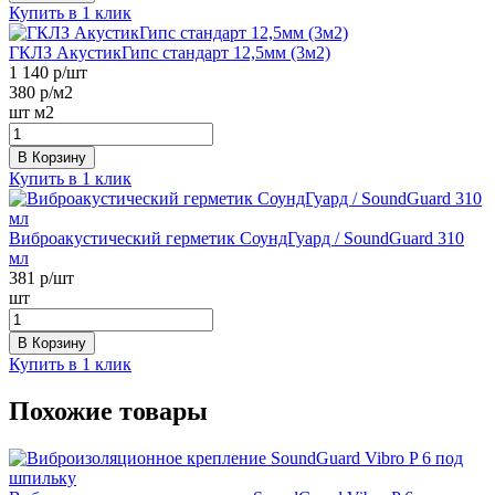
Купить в 1 клик
ГКЛЗ АкустикГипс стандарт 12,5мм (3м2)
1 140
р/шт
380
р/м2
шт
м2
В Корзину
Купить в 1 клик
Виброакустический герметик СоундГуард / SoundGuard 310
мл
381
р/шт
шт
В Корзину
Купить в 1 клик
Похожие товары