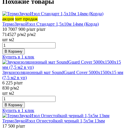
Похожие товары
акция
хит продаж
ТермоЗвукоИзол Стандарт 1,5х10м 14мм (Корда)
10 700
7 900
р/шт
р/шт
714
527
р/м2
р/м2
шт
м2
В Корзину
Купить в 1 клик
Звукоизоляционный мат SoundGuard Cover 5000х1500х15 мм
(7,5 м2 в уп)
6 225
р/шт
830
р/м2
шт
м2
В Корзину
Купить в 1 клик
ТермоЗвукоИзол Огнестойкий черный 1,5х5м 13мм
17 500
р/шт