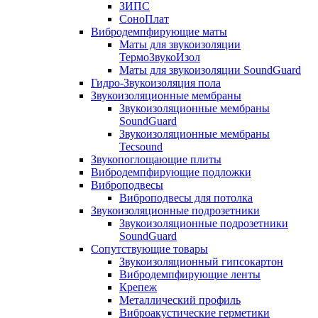
ЗИПС
СоноПлат
Вибродемпфирующие маты
Маты для звукоизоляции
ТермоЗвукоИзол
Маты для звукоизоляции SoundGuard
Гидро-Звукоизоляция пола
Звукоизоляционные мембраны
Звукоизоляционные мембраны
SoundGuard
Звукоизоляционные мембраны
Tecsound
Звукопоглощающие плиты
Вибродемпфирующие подложки
Виброподвесы
Виброподвесы для потолка
Звукоизоляционные подрозетники
Звукоизоляционные подрозетники
SoundGuard
Сопутствующие товары
Звукоизоляционный гипсокартон
Вибродемпфирующие ленты
Крепеж
Металлический профиль
Виброакустические герметики