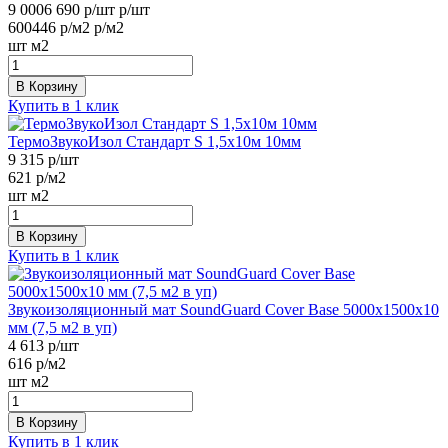
9 000
6 690
р/шт
р/шт
600
446
р/м2
р/м2
шт
м2
В Корзину
Купить в 1 клик
ТермоЗвукоИзол Стандарт S 1,5х10м 10мм
9 315
р/шт
621
р/м2
шт
м2
В Корзину
Купить в 1 клик
Звукоизоляционный мат SoundGuard Cover Base 5000х1500х10
мм (7,5 м2 в уп)
4 613
р/шт
616
р/м2
шт
м2
В Корзину
Купить в 1 клик