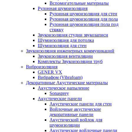
Вспомогательные материалы
Рулонная шумоизоляция
Рулонная шумоизоляция для стен
Рулонная шумоизоляция для пола
Рулонная шумоизоляция пола под
стяжку
Звукоизоляция студии звукозаписи
Шумоизоляция для потолка
Шумоизоляция для стен
Звукоизоляция инженерных коммуникаций
Звукоизоляция вентиляции
Комплекты Звукоизоляции труб
Виброизоляция
GENER VX
Вибрафом (Vibrafoam)
Декоративные Акустические материалы
Акустическое напыление
Sonasprey
Акустические панели
Акустические панели для стен
Войлочные акустические
декоративные панели
Акустический войлок для
шумоизоляции
Акустические войлочные панели