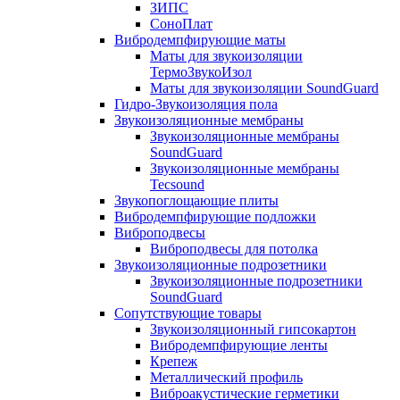
ЗИПС
СоноПлат
Вибродемпфирующие маты
Маты для звукоизоляции
ТермоЗвукоИзол
Маты для звукоизоляции SoundGuard
Гидро-Звукоизоляция пола
Звукоизоляционные мембраны
Звукоизоляционные мембраны
SoundGuard
Звукоизоляционные мембраны
Tecsound
Звукопоглощающие плиты
Вибродемпфирующие подложки
Виброподвесы
Виброподвесы для потолка
Звукоизоляционные подрозетники
Звукоизоляционные подрозетники
SoundGuard
Сопутствующие товары
Звукоизоляционный гипсокартон
Вибродемпфирующие ленты
Крепеж
Металлический профиль
Виброакустические герметики