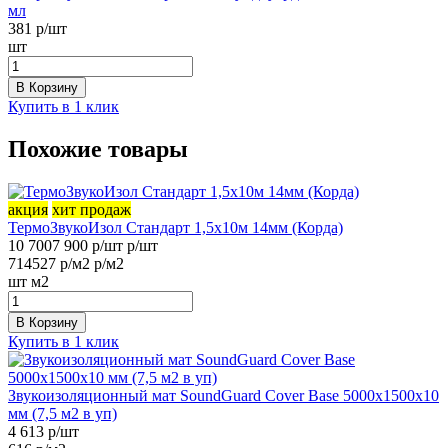
мл
381
р/шт
шт
В Корзину
Купить в 1 клик
Похожие товары
акция
хит продаж
ТермоЗвукоИзол Стандарт 1,5х10м 14мм (Корда)
10 700
7 900
р/шт
р/шт
714
527
р/м2
р/м2
шт
м2
В Корзину
Купить в 1 клик
Звукоизоляционный мат SoundGuard Cover Base 5000х1500х10
мм (7,5 м2 в уп)
4 613
р/шт