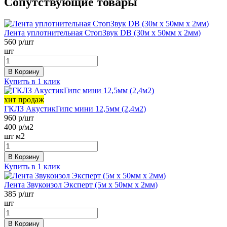
Сопутствующие товары
Лента уплотнительная СтопЗвук DB (30м х 50мм х 2мм)
560
р/шт
шт
В Корзину
Купить в 1 клик
хит продаж
ГКЛЗ АкустикГипс мини 12,5мм (2,4м2)
960
р/шт
400
р/м2
шт
м2
В Корзину
Купить в 1 клик
Лента Звукоизол Эксперт (5м x 50мм x 2мм)
385
р/шт
шт
В Корзину