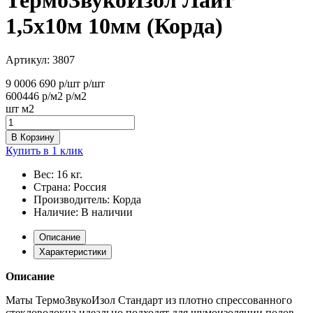
1,5х10м 10мм (Корда)
Артикул:
3807
9 000
6 690
р/шт
р/шт
600
446
р/м2
р/м2
шт
м2
В Корзину
Купить в 1 клик
Вес:
16 кг.
Страна:
Россия
Производитель:
Корда
Наличие:
В наличии
Описание
Характеристики
Описание
Маты ТермоЗвукоИзол Стандарт из плотно спрессованного
стекловолокна идеально подходят для шумоизоляции полов