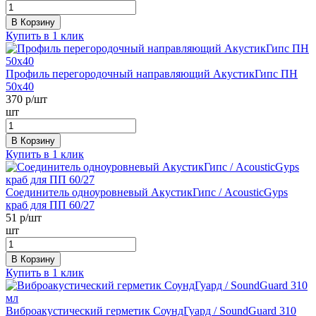
В Корзину
Купить в 1 клик
Профиль перегородочный направляющий АкустикГипс ПН
50х40
370
р/шт
шт
В Корзину
Купить в 1 клик
Соединитель одноуровневый АкустикГипс / AcousticGyps
краб для ПП 60/27
51
р/шт
шт
В Корзину
Купить в 1 клик
Виброакустический герметик СоундГуард / SoundGuard 310