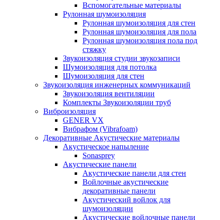
Вспомогательные материалы
Рулонная шумоизоляция
Рулонная шумоизоляция для стен
Рулонная шумоизоляция для пола
Рулонная шумоизоляция пола под
стяжку
Звукоизоляция студии звукозаписи
Шумоизоляция для потолка
Шумоизоляция для стен
Звукоизоляция инженерных коммуникаций
Звукоизоляция вентиляции
Комплекты Звукоизоляции труб
Виброизоляция
GENER VX
Вибрафом (Vibrafoam)
Декоративные Акустические материалы
Акустическое напыление
Sonasprey
Акустические панели
Акустические панели для стен
Войлочные акустические
декоративные панели
Акустический войлок для
шумоизоляции
Акустические войлочные панели