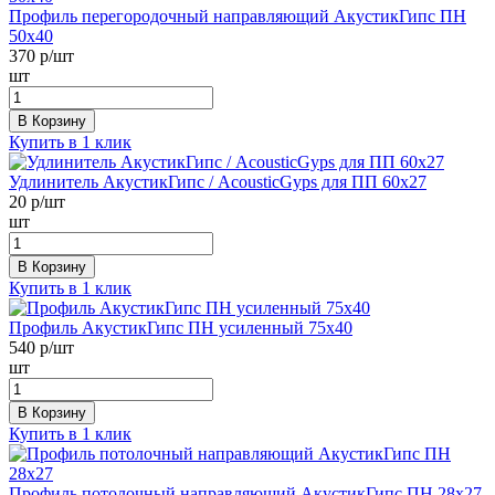
Профиль перегородочный направляющий АкустикГипс ПН
50х40
370
р/шт
шт
В Корзину
Купить в 1 клик
Удлинитель АкустикГипс / AcousticGyps для ПП 60х27
20
р/шт
шт
В Корзину
Купить в 1 клик
Профиль АкустикГипс ПН усиленный 75х40
540
р/шт
шт
В Корзину
Купить в 1 клик
Профиль потолочный направляющий АкустикГипс ПН 28х27