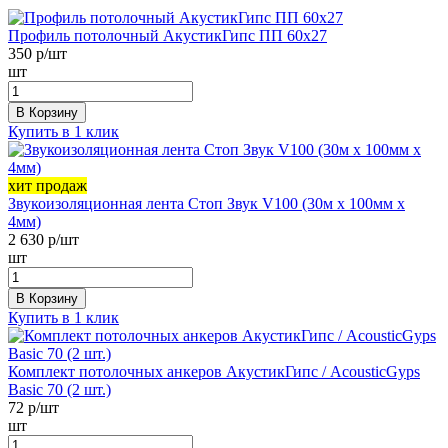
Профиль потолочный АкустикГипс ПП 60х27
350
р/шт
шт
В Корзину
Купить в 1 клик
хит продаж
Звукоизоляционная лента Стоп Звук V100 (30м х 100мм х
4мм)
2 630
р/шт
шт
В Корзину
Купить в 1 клик
Комплект потолочных анкеров АкустикГипс / AcousticGyps
Basic 70 (2 шт.)
72
р/шт
шт