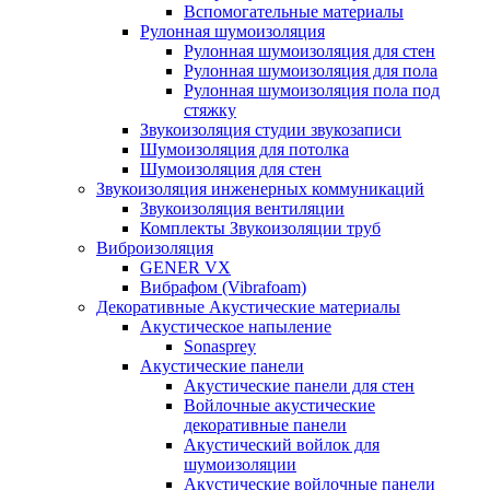
Вспомогательные материалы
Рулонная шумоизоляция
Рулонная шумоизоляция для стен
Рулонная шумоизоляция для пола
Рулонная шумоизоляция пола под
стяжку
Звукоизоляция студии звукозаписи
Шумоизоляция для потолка
Шумоизоляция для стен
Звукоизоляция инженерных коммуникаций
Звукоизоляция вентиляции
Комплекты Звукоизоляции труб
Виброизоляция
GENER VX
Вибрафом (Vibrafoam)
Декоративные Акустические материалы
Акустическое напыление
Sonasprey
Акустические панели
Акустические панели для стен
Войлочные акустические
декоративные панели
Акустический войлок для
шумоизоляции
Акустические войлочные панели