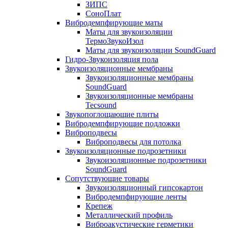
ЗИПС
СоноПлат
Вибродемпфирующие маты
Маты для звукоизоляции
ТермоЗвукоИзол
Маты для звукоизоляции SoundGuard
Гидро-Звукоизоляция пола
Звукоизоляционные мембраны
Звукоизоляционные мембраны
SoundGuard
Звукоизоляционные мембраны
Tecsound
Звукопоглощающие плиты
Вибродемпфирующие подложки
Виброподвесы
Виброподвесы для потолка
Звукоизоляционные подрозетники
Звукоизоляционные подрозетники
SoundGuard
Сопутствующие товары
Звукоизоляционный гипсокартон
Вибродемпфирующие ленты
Крепеж
Металлический профиль
Виброакустические герметики