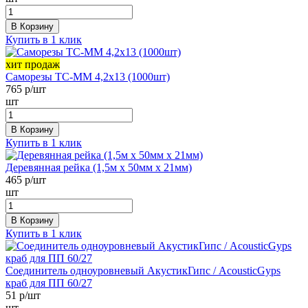
В Корзину
Купить в 1 клик
хит продаж
Саморезы ТС-ММ 4,2х13 (1000шт)
765
р/шт
шт
В Корзину
Купить в 1 клик
Деревянная рейка (1,5м х 50мм х 21мм)
465
р/шт
шт
В Корзину
Купить в 1 клик
Соединитель одноуровневый АкустикГипс / AcousticGyps
краб для ПП 60/27
51
р/шт
шт