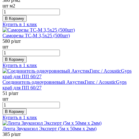
380
р/м2
шт
м2
В Корзину
Купить в 1 клик
Саморезы ТС-М 3,5х25 (500шт)
580
р/шт
шт
В Корзину
Купить в 1 клик
Соединитель одноуровневый АкустикГипс / AcousticGyps
краб для ПП 60/27
51
р/шт
шт
В Корзину
Купить в 1 клик
Лента Звукоизол Эксперт (5м x 50мм x 2мм)
385
р/шт