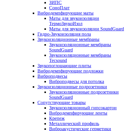
ЗИПС
СоноПлат
Вибродемпфирующие маты
Маты для звукоизоляции
ТермоЗвукоИзол
Маты для звукоизоляции SoundGuard
Гидро-Звукоизоляция пола
Звукоизоляционные мембраны
Звукоизоляционные мембраны
SoundGuard
Звукоизоляционные мембраны
Tecsound
Звукопоглощающие плиты
Вибродемпфирующие подложки
Виброподвесы
Виброподвесы для потолка
Звукоизоляционные подрозетники
Звукоизоляционные подрозетники
SoundGuard
Сопутствующие товары
Звукоизоляционный гипсокартон
Вибродемпфирующие ленты
Крепеж
Металлический профиль
Виброакустические герметики