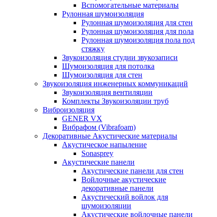
Вспомогательные материалы
Рулонная шумоизоляция
Рулонная шумоизоляция для стен
Рулонная шумоизоляция для пола
Рулонная шумоизоляция пола под
стяжку
Звукоизоляция студии звукозаписи
Шумоизоляция для потолка
Шумоизоляция для стен
Звукоизоляция инженерных коммуникаций
Звукоизоляция вентиляции
Комплекты Звукоизоляции труб
Виброизоляция
GENER VX
Вибрафом (Vibrafoam)
Декоративные Акустические материалы
Акустическое напыление
Sonasprey
Акустические панели
Акустические панели для стен
Войлочные акустические
декоративные панели
Акустический войлок для
шумоизоляции
Акустические войлочные панели