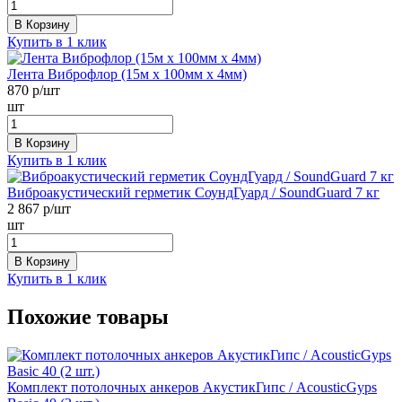
В Корзину
Купить в 1 клик
Лента Виброфлор (15м х 100мм х 4мм)
870
р/шт
шт
В Корзину
Купить в 1 клик
Виброакустический герметик СоундГуард / SoundGuard 7 кг
2 867
р/шт
шт
В Корзину
Купить в 1 клик
Похожие товары
Комплект потолочных анкеров АкустикГипс / AcousticGyps