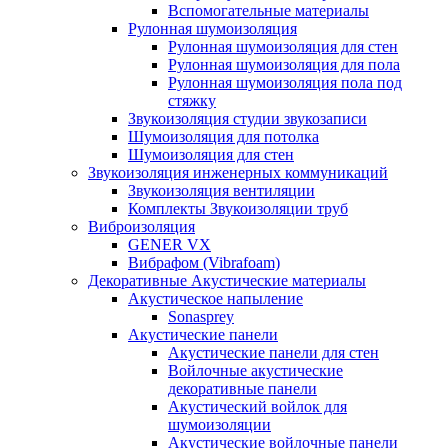
Вспомогательные материалы
Рулонная шумоизоляция
Рулонная шумоизоляция для стен
Рулонная шумоизоляция для пола
Рулонная шумоизоляция пола под
стяжку
Звукоизоляция студии звукозаписи
Шумоизоляция для потолка
Шумоизоляция для стен
Звукоизоляция инженерных коммуникаций
Звукоизоляция вентиляции
Комплекты Звукоизоляции труб
Виброизоляция
GENER VX
Вибрафом (Vibrafoam)
Декоративные Акустические материалы
Акустическое напыление
Sonasprey
Акустические панели
Акустические панели для стен
Войлочные акустические
декоративные панели
Акустический войлок для
шумоизоляции
Акустические войлочные панели