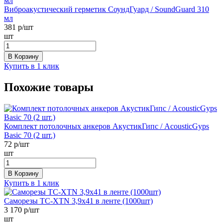
Виброакустический герметик СоундГуард / SoundGuard 310
мл
381
р/шт
шт
В Корзину
Купить в 1 клик
Похожие товары
Комплект потолочных анкеров АкустикГипс / AcousticGyps
Basic 70 (2 шт.)
72
р/шт
шт
В Корзину
Купить в 1 клик
Саморезы ТС-XTN 3,9x41 в ленте (1000шт)
3 170
р/шт
шт