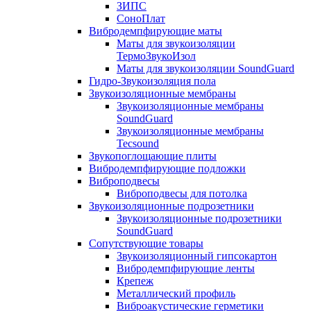
ЗИПС
СоноПлат
Вибродемпфирующие маты
Маты для звукоизоляции
ТермоЗвукоИзол
Маты для звукоизоляции SoundGuard
Гидро-Звукоизоляция пола
Звукоизоляционные мембраны
Звукоизоляционные мембраны
SoundGuard
Звукоизоляционные мембраны
Tecsound
Звукопоглощающие плиты
Вибродемпфирующие подложки
Виброподвесы
Виброподвесы для потолка
Звукоизоляционные подрозетники
Звукоизоляционные подрозетники
SoundGuard
Сопутствующие товары
Звукоизоляционный гипсокартон
Вибродемпфирующие ленты
Крепеж
Металлический профиль
Виброакустические герметики