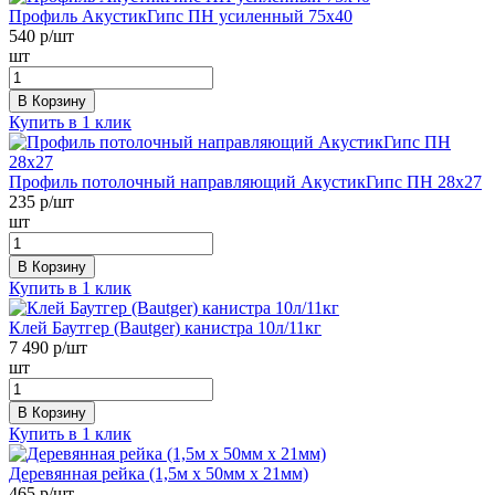
Профиль АкустикГипс ПН усиленный 75х40
540
р/шт
шт
В Корзину
Купить в 1 клик
Профиль потолочный направляющий АкустикГипс ПН 28х27
235
р/шт
шт
В Корзину
Купить в 1 клик
Клей Баутгер (Bautger) канистра 10л/11кг
7 490
р/шт
шт
В Корзину
Купить в 1 клик
Деревянная рейка (1,5м х 50мм х 21мм)
465
р/шт