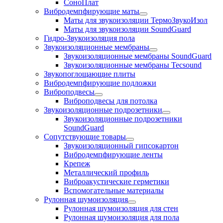
СоноПлат
Вибродемпфирующие маты
Маты для звукоизоляции ТермоЗвукоИзол
Маты для звукоизоляции SoundGuard
Гидро-Звукоизоляция пола
Звукоизоляционные мембраны
Звукоизоляционные мембраны SoundGuard
Звукоизоляционные мембраны Tecsound
Звукопоглощающие плиты
Вибродемпфирующие подложки
Виброподвесы
Виброподвесы для потолка
Звукоизоляционные подрозетники
Звукоизоляционные подрозетники
SoundGuard
Сопутствующие товары
Звукоизоляционный гипсокартон
Вибродемпфирующие ленты
Крепеж
Металлический профиль
Виброакустические герметики
Вспомогательные материалы
Рулонная шумоизоляция
Рулонная шумоизоляция для стен
Рулонная шумоизоляция для пола