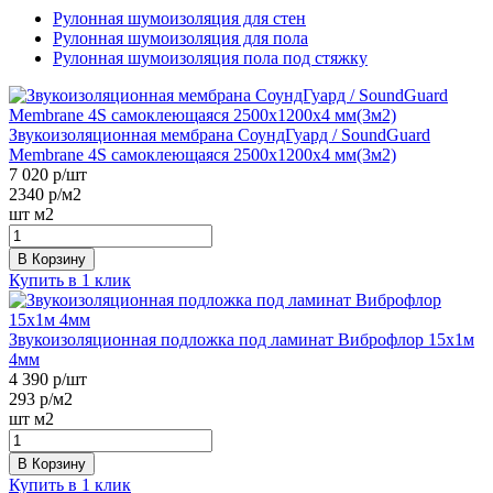
Рулонная шумоизоляция для стен
Рулонная шумоизоляция для пола
Рулонная шумоизоляция пола под стяжку
Звукоизоляционная мембрана СоундГуард / SoundGuard
Membrane 4S самоклеющаяся 2500х1200х4 мм(3м2)
7 020
р/шт
2340
р/м2
шт
м2
В Корзину
Купить в 1 клик
Звукоизоляционная подложка под ламинат Виброфлор 15х1м
4мм
4 390
р/шт
293
р/м2
шт
м2
В Корзину
Купить в 1 клик