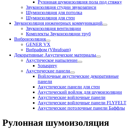
Рулонная шумоизоляция пола под стяжку
Звукоизоляция студии звукозаписи
Шумоизоляция для потолка
Шумоизоляция для стен
Звукоизоляция инженерных коммуникаций
Звукоизоляция вентиляции
Комплекты Звукоизоляции труб
Виброизоляция
GENER VX
Вибрафом (Vibrafoam)
Декоративные Акустические материалы
Акустическое напыление
Sonasprey
Акустические панели
Войлочные акустические декоративные
панели
Акустические панели для стен
Акустический войлок для шумоизоляции
Акустические войлочные панели
Акустические войлочные панели FLYFELT
Акустические потолочные панели Баффлы
Рулонная шумоизоляция