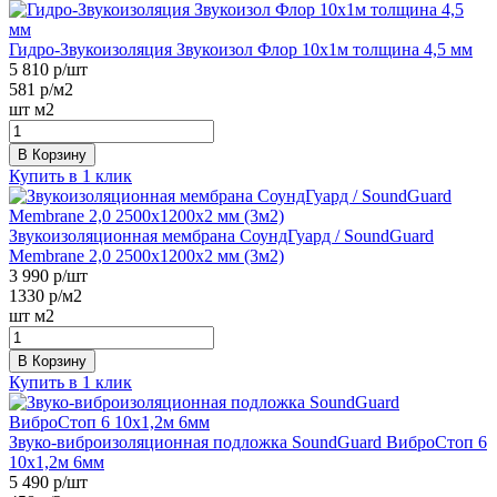
Гидро-Звукоизоляция Звукоизол Флор 10х1м толщина 4,5 мм
5 810
р/шт
581
р/м2
шт
м2
В Корзину
Купить в 1 клик
Звукоизоляционная мембрана СоундГуард / SoundGuard
Membrane 2,0 2500х1200х2 мм (3м2)
3 990
р/шт
1330
р/м2
шт
м2
В Корзину
Купить в 1 клик
Звуко-виброизоляционная подложка SoundGuard ВиброСтоп 6
10х1,2м 6мм
5 490
р/шт