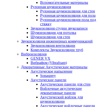
Вспомогательные материалы
Рулонная шумоизоляция
Рулонная шумоизоляция для стен
Рулонная шумоизоляция для пола
Рулонная шумоизоляция пола под
стяжку
Звукоизоляция студии звукозаписи
Шумоизоляция для потолка
Шумоизоляция для стен
Звукоизоляция инженерных коммуникаций
Звукоизоляция вентиляции
Комплекты Звукоизоляции труб
Виброизоляция
GENER VX
Вибрафом (Vibrafoam)
Декоративные Акустические материалы
Акустическое напыление
Sonasprey
Акустические панели
Акустические панели для стен
Войлочные акустические
декоративные панели
Акустический войлок для
шумоизоляции
Акустические войлочные панели