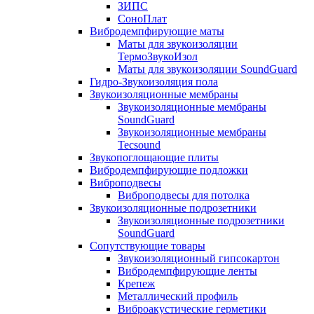
ЗИПС
СоноПлат
Вибродемпфирующие маты
Маты для звукоизоляции
ТермоЗвукоИзол
Маты для звукоизоляции SoundGuard
Гидро-Звукоизоляция пола
Звукоизоляционные мембраны
Звукоизоляционные мембраны
SoundGuard
Звукоизоляционные мембраны
Tecsound
Звукопоглощающие плиты
Вибродемпфирующие подложки
Виброподвесы
Виброподвесы для потолка
Звукоизоляционные подрозетники
Звукоизоляционные подрозетники
SoundGuard
Сопутствующие товары
Звукоизоляционный гипсокартон
Вибродемпфирующие ленты
Крепеж
Металлический профиль
Виброакустические герметики