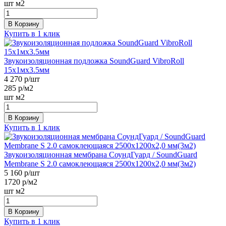
шт
м2
В Корзину
Купить в 1 клик
Звукоизоляционная подложка SoundGuard VibroRoll
15х1мх3.5мм
4 270
р/шт
285
р/м2
шт
м2
В Корзину
Купить в 1 клик
Звукоизоляционная мембрана СоундГуард / SoundGuard
Membrane S 2.0 самоклеющаяся 2500х1200х2,0 мм(3м2)
5 160
р/шт
1720
р/м2
шт
м2
В Корзину
Купить в 1 клик