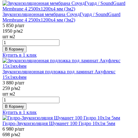
Звукоизоляционная мембрана СоундГуард / SoundGuard
Membrane 4 2500х1200х4 мм (3м2)
5 850
р/шт
1950
р/м2
шт
м2
В Корзину
Купить в 1 клик
Звукоизоляционная подложка под ламинат Акуфлекс
15х1мх4мм
3 880
р/шт
259
р/м2
шт
м2
В Корзину
Купить в 1 клик
Гидро-Звукоизоляция Шуманет 100 Гидро 10х1м 5мм
6 980
р/шт
698
р/м2