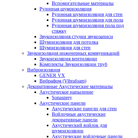
Вспомогательные материалы
Рулонная шумоизоляция
Рулонная шумоизоляция для стен
Рулонная шумоизоляция для пола
Рулонная шумоизоляция пола под
стяжку
Звукоизоляция студии звукозаписи
Шумоизоляция для потолка
Шумоизоляция для стен
Звукоизоляция инженерных коммуникаций
Звукоизоляция вентиляции
Комплекты Звукоизоляции труб
Виброизоляция
GENER VX
Вибрафом (Vibrafoam)
Декоративные Акустические материалы
Акустическое напыление
Sonasprey
Акустические панели
Акустические панели для стен
Войлочные акустические
декоративные панели
Акустический войлок для
шумоизоляции
Акустические войлочные панели