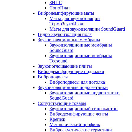
ЗИПС
СоноПлат
Вибродемпфирующие маты
Маты для звукоизоляции
ТермоЗвукоИзол
Маты для звукоизоляции SoundGuard
Гидро-Звукоизоляция пола
Звукоизоляционные мембраны
Звукоизоляционные мембраны
SoundGuard
Звукоизоляционные мембраны
Tecsound
Звукопоглощающие плиты
Вибродемпфирующие подложки
Виброподвесы
Виброподвесы для потолка
Звукоизоляционные подрозетники
Звукоизоляционные подрозетники
SoundGuard
Сопутствующие товары
Звукоизоляционный гипсокартон
Вибродемпфирующие ленты
Крепеж
Металлический профиль
Виброакустические герметики