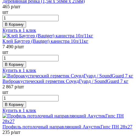
Деревянная рейка (1,5м х 50мм х 21мм)
465
р/шт
шт
В Корзину
Купить в 1 клик
Клей Баутгер (Bautger) канистра 10л/11кг
7 490
р/шт
шт
В Корзину
Купить в 1 клик
Виброакустический герметик СоундГуард / SoundGuard 7 кг
2 867
р/шт
шт
В Корзину
Купить в 1 клик
Профиль потолочный направляющий АкустикГипс ПН 28х27
235
р/шт