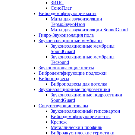
ЗИПС
СоноПлат
Вибродемпфирующие маты
Маты для звукоизоляции
ТермоЗвукоИзол
Маты для звукоизоляции SoundGuard
Гидро-Звукоизоляция пола
Звукоизоляционные мембраны
Звукоизоляционные мембраны
SoundGuard
Звукоизоляционные мембраны
Tecsound
Звукопоглощающие плиты
Вибродемпфирующие подложки
Виброподвесы
Виброподвесы для потолка
Звукоизоляционные подрозетники
Звукоизоляционные подрозетники
SoundGuard
Сопутствующие товары
Звукоизоляционный гипсокартон
Вибродемпфирующие ленты
Крепеж
Металлический профиль
Виброакустические герметики