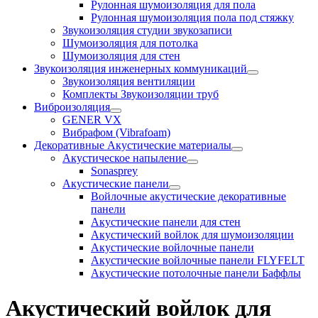
Рулонная шумоизоляция для пола
Рулонная шумоизоляция пола под стяжку
Звукоизоляция студии звукозаписи
Шумоизоляция для потолка
Шумоизоляция для стен
Звукоизоляция инженерных коммуникаций
Звукоизоляция вентиляции
Комплекты Звукоизоляции труб
Виброизоляция
GENER VX
Вибрафом (Vibrafoam)
Декоративные Акустические материалы
Акустическое напыление
Sonasprey
Акустические панели
Войлочные акустические декоративные
панели
Акустические панели для стен
Акустический войлок для шумоизоляции
Акустические войлочные панели
Акустические войлочные панели FLYFELT
Акустические потолочные панели Баффлы
Акустический войлок для