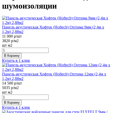
шумоизоляции
Панель акустическая Хофтек (Hoftech) Оптима 9мм (2,4м х
1,2м) 2,88м2
11 000
р/шт
3820
р/м2
шт
м2
В Корзину
Купить в 1 клик
Панель акустическая Хофтек (Hoftech) Оптима 12мм (2,4м х
1,2м) 2,88м2
14 500
р/шт
5035
р/м2
шт
м2
В Корзину
Купить в 1 клик