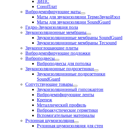
ЗИПС
СоноПлат
Вибродемпфирующие маты
Маты для звукоизоляции ТермоЗвукоИзол
Маты для звукоизоляции SoundGuard
Гидро-Звукоизоляция пола
Звукоизоляционные мембраны
Звукоизоляционные мембраны SoundGuard
Звукоизоляционные мембраны Tecsound
Звукопоглощающие плиты
Вибродемпфирующие подложки
Виброподвесы
Виброподвесы для потолка
Звукоизоляционные подрозетники
Звукоизоляционные подрозетники
SoundGuard
Сопутствующие товары
Звукоизоляционный гипсокартон
Вибродемпфирующие ленты
Крепеж
Металлический профиль
Виброакустические герметики
Вспомогательные материалы
Рулонная шумоизоляция
Рулонная шумоизоляция для стен