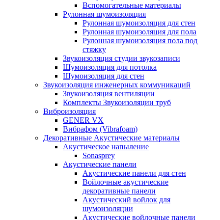
Вспомогательные материалы
Рулонная шумоизоляция
Рулонная шумоизоляция для стен
Рулонная шумоизоляция для пола
Рулонная шумоизоляция пола под
стяжку
Звукоизоляция студии звукозаписи
Шумоизоляция для потолка
Шумоизоляция для стен
Звукоизоляция инженерных коммуникаций
Звукоизоляция вентиляции
Комплекты Звукоизоляции труб
Виброизоляция
GENER VX
Вибрафом (Vibrafoam)
Декоративные Акустические материалы
Акустическое напыление
Sonasprey
Акустические панели
Акустические панели для стен
Войлочные акустические
декоративные панели
Акустический войлок для
шумоизоляции
Акустические войлочные панели