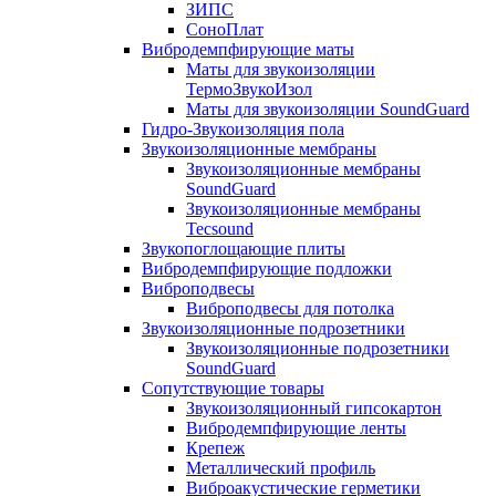
ЗИПС
СоноПлат
Вибродемпфирующие маты
Маты для звукоизоляции
ТермоЗвукоИзол
Маты для звукоизоляции SoundGuard
Гидро-Звукоизоляция пола
Звукоизоляционные мембраны
Звукоизоляционные мембраны
SoundGuard
Звукоизоляционные мембраны
Tecsound
Звукопоглощающие плиты
Вибродемпфирующие подложки
Виброподвесы
Виброподвесы для потолка
Звукоизоляционные подрозетники
Звукоизоляционные подрозетники
SoundGuard
Сопутствующие товары
Звукоизоляционный гипсокартон
Вибродемпфирующие ленты
Крепеж
Металлический профиль
Виброакустические герметики