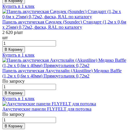
В Корзину
Купить в 1 клик
Панель акустическая Саундек (Soundec) Стандарт (1,2м x 0,6м
х 25мм) 0,72м2, фаска, RAL по каталогу
2 620
р/шт
шт
В Корзину
Купить в 1 клик
Панель акустическая Акустилайн (Akustiline) Медико Baffle
(1,2м x 0,6м х 40мм) Прямоугольник 0,72м2
По запросу
В Корзину
Купить в 1 клик
Акустические панели FLYFELT для потолка
По запросу
В Корзину