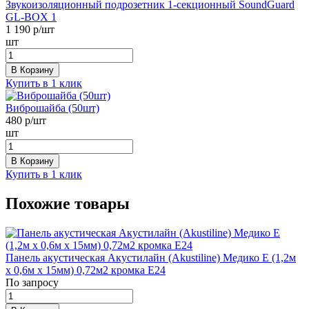
Звукоизоляционный подрозетник 1-секционный SoundGuard
GL-BOX 1
1 190
р/шт
шт
В Корзину
Купить в 1 клик
Виброшайба (50шт)
480
р/шт
шт
В Корзину
Купить в 1 клик
Похожие товары
Панель акустическая Акустилайн (Akustiline) Медико E (1,2м
х 0,6м х 15мм) 0,72м2 кромка E24
По запросу