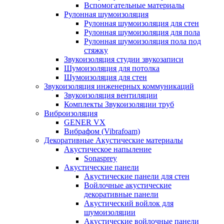
Вспомогательные материалы
Рулонная шумоизоляция
Рулонная шумоизоляция для стен
Рулонная шумоизоляция для пола
Рулонная шумоизоляция пола под
стяжку
Звукоизоляция студии звукозаписи
Шумоизоляция для потолка
Шумоизоляция для стен
Звукоизоляция инженерных коммуникаций
Звукоизоляция вентиляции
Комплекты Звукоизоляции труб
Виброизоляция
GENER VX
Вибрафом (Vibrafoam)
Декоративные Акустические материалы
Акустическое напыление
Sonasprey
Акустические панели
Акустические панели для стен
Войлочные акустические
декоративные панели
Акустический войлок для
шумоизоляции
Акустические войлочные панели