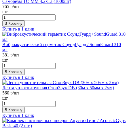
Саморезы ТС-ММ 4,2х13 (1000шт)
765
р/шт
шт
В Корзину
Купить в 1 клик
Виброакустический герметик СоундГуард / SoundGuard 310
мл
381
р/шт
шт
В Корзину
Купить в 1 клик
Лента уплотнительная СтопЗвук DB (30м х 50мм х 2мм)
560
р/шт
шт
В Корзину
Купить в 1 клик