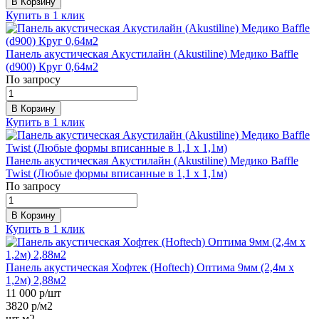
В Корзину
Купить в 1 клик
Панель акустическая Акустилайн (Akustiline) Медико Baffle
(d900) Круг 0,64м2
По запросу
В Корзину
Купить в 1 клик
Панель акустическая Акустилайн (Akustiline) Медико Baffle
Twist (Любые формы вписанные в 1,1 х 1,1м)
По запросу
В Корзину
Купить в 1 клик
Панель акустическая Хофтек (Hoftech) Оптима 9мм (2,4м х
1,2м) 2,88м2
11 000
р/шт
3820
р/м2
шт
м2