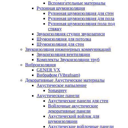
Вспомогательные материалы
Рулонная шумоизоляция
Рулонная шумоизоляция для стен
Рулонная шумоизоляция для пола
Рулонная шумоизоляция пола под
стяжку
Звукоизоляция студии звукозаписи
Шумоизоляция для потолка
Шумоизоляция для стен
Звукоизоляция инженерных коммуникаций
Звукоизоляция вентиляции
Комплекты Звукоизоляции труб
Виброизоляция
GENER VX
Вибрафом (Vibrafoam)
Декоративные Акустические материалы
Акустическое напыление
Sonasprey
Акустические панели
Акустические панели для стен
Войлочные акустические
декоративные панели
Акустический войлок для
шумоизоляции
Акустические войлочные панели