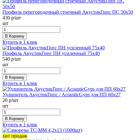
Профиль перегородочный стоечный АкустикГипс ПС 50х50
430
р/шт
шт
В Корзину
Купить в 1 клик
Профиль АкустикГипс ПН усиленный 75х40
540
р/шт
шт
В Корзину
Купить в 1 клик
Удлинитель АкустикГипс / AcousticGyps для ПП 60х27
20
р/шт
шт
В Корзину
Купить в 1 клик
хит продаж