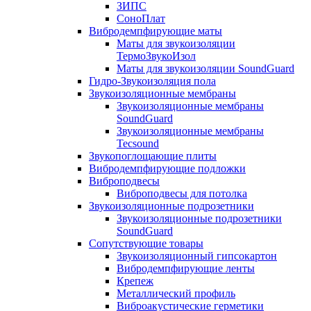
ЗИПС
СоноПлат
Вибродемпфирующие маты
Маты для звукоизоляции
ТермоЗвукоИзол
Маты для звукоизоляции SoundGuard
Гидро-Звукоизоляция пола
Звукоизоляционные мембраны
Звукоизоляционные мембраны
SoundGuard
Звукоизоляционные мембраны
Tecsound
Звукопоглощающие плиты
Вибродемпфирующие подложки
Виброподвесы
Виброподвесы для потолка
Звукоизоляционные подрозетники
Звукоизоляционные подрозетники
SoundGuard
Сопутствующие товары
Звукоизоляционный гипсокартон
Вибродемпфирующие ленты
Крепеж
Металлический профиль
Виброакустические герметики