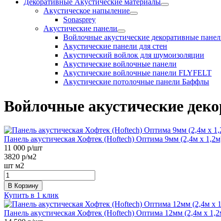
Декоративные Акустические материалы
Акустическое напыление
Sonasprey
Акустические панели
Войлочные акустические декоративные пане
Акустические панели для стен
Акустический войлок для шумоизоляции
Акустические войлочные панели
Акустические войлочные панели FLYFELT
Акустические потолочные панели Баффлы
Войлочные акустические дек
Панель акустическая Хофтек (Hoftech) Оптима 9мм (2,4м х 1,2м
11 000
р/шт
3820
р/м2
шт
м2
В Корзину
Купить в 1 клик
Панель акустическая Хофтек (Hoftech) Оптима 12мм (2,4м х 1,2