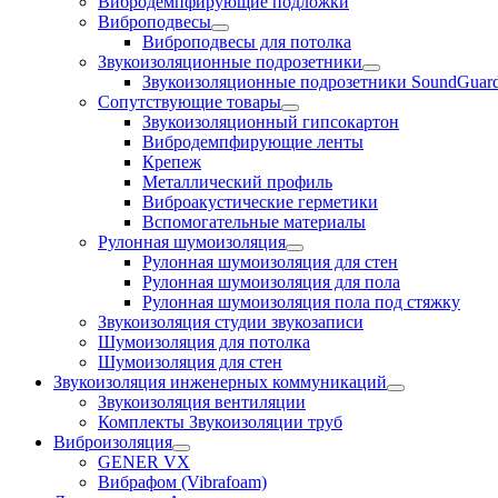
Вибродемпфирующие подложки
Виброподвесы
Виброподвесы для потолка
Звукоизоляционные подрозетники
Звукоизоляционные подрозетники SoundGuar
Сопутствующие товары
Звукоизоляционный гипсокартон
Вибродемпфирующие ленты
Крепеж
Металлический профиль
Виброакустические герметики
Вспомогательные материалы
Рулонная шумоизоляция
Рулонная шумоизоляция для стен
Рулонная шумоизоляция для пола
Рулонная шумоизоляция пола под стяжку
Звукоизоляция студии звукозаписи
Шумоизоляция для потолка
Шумоизоляция для стен
Звукоизоляция инженерных коммуникаций
Звукоизоляция вентиляции
Комплекты Звукоизоляции труб
Виброизоляция
GENER VX
Вибрафом (Vibrafoam)