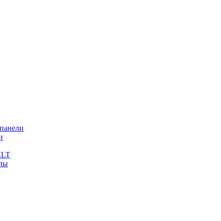
 панели
и
ELT
лы