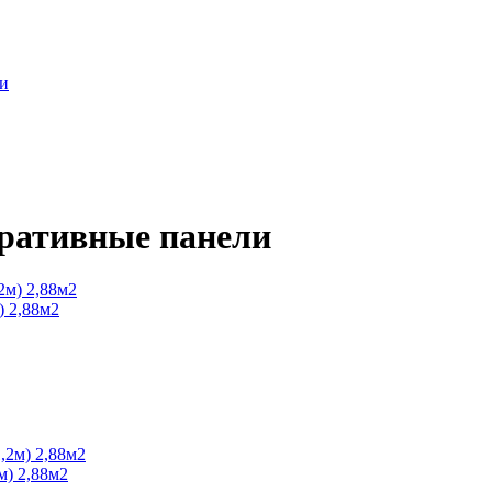
ли
оративные панели
) 2,88м2
м) 2,88м2