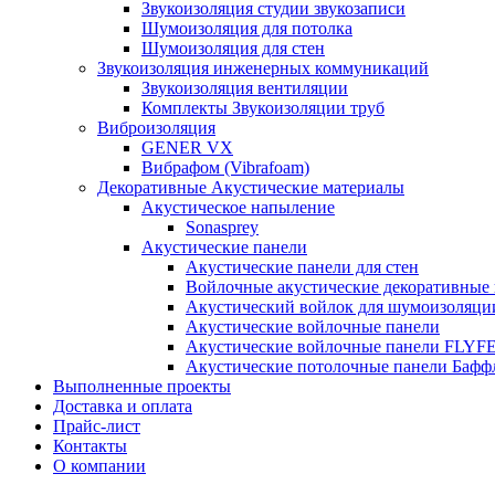
Звукоизоляция студии звукозаписи
Шумоизоляция для потолка
Шумоизоляция для стен
Звукоизоляция инженерных коммуникаций
Звукоизоляция вентиляции
Комплекты Звукоизоляции труб
Виброизоляция
GENER VX
Вибрафом (Vibrafoam)
Декоративные Акустические материалы
Акустическое напыление
Sonasprey
Акустические панели
Акустические панели для стен
Войлочные акустические декоративные
Акустический войлок для шумоизоляци
Акустические войлочные панели
Акустические войлочные панели FLYF
Акустические потолочные панели Бафф
Выполненные проекты
Доставка и оплата
Прайс-лист
Контакты
О компании