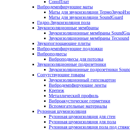
СоноПлат
Вибродемпфирующие маты
Маты для звукоизоляции ТермоЗвукоИз
Маты для звукоизоляции SoundGuard
Гидро-Звукоизоляция пола
Звукоизоляционные мембраны
Звукоизоляционные мембраны SoundGu
Звукоизоляционные мембраны Tecsound
Звукопоглощающие плиты
Вибродемпфирующие подложки
Виброподвесы
Виброподвесы для потолка
Звукоизоляционные подрозетники
Звукоизоляционные подрозетники Soun
Сопутствующие товары
Звукоизоляционный гипсокартон
Вибродемпфирующие ленты
Крепеж
Металлический профиль
Виброакустические герметики
Вспомогательные материалы
Рулонная шумоизоляция
Рулонная шумоизоляция для стен
Рулонная шумоизоляция для пола
Рулонная шумоизоляция пола под стяжк