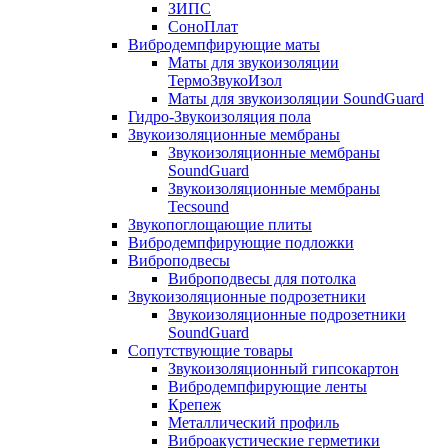
ЗИПС
СоноПлат
Вибродемпфирующие маты
Маты для звукоизоляции
ТермоЗвукоИзол
Маты для звукоизоляции SoundGuard
Гидро-Звукоизоляция пола
Звукоизоляционные мембраны
Звукоизоляционные мембраны
SoundGuard
Звукоизоляционные мембраны
Tecsound
Звукопоглощающие плиты
Вибродемпфирующие подложки
Виброподвесы
Виброподвесы для потолка
Звукоизоляционные подрозетники
Звукоизоляционные подрозетники
SoundGuard
Сопутствующие товары
Звукоизоляционный гипсокартон
Вибродемпфирующие ленты
Крепеж
Металлический профиль
Виброакустические герметики