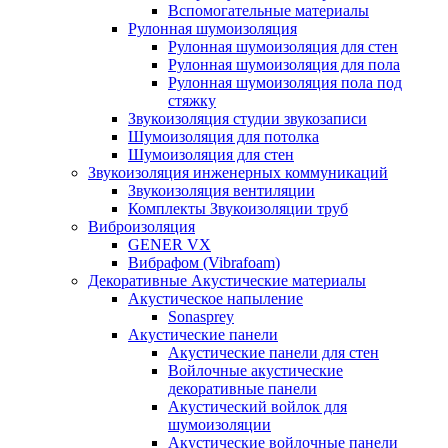
Вспомогательные материалы
Рулонная шумоизоляция
Рулонная шумоизоляция для стен
Рулонная шумоизоляция для пола
Рулонная шумоизоляция пола под
стяжку
Звукоизоляция студии звукозаписи
Шумоизоляция для потолка
Шумоизоляция для стен
Звукоизоляция инженерных коммуникаций
Звукоизоляция вентиляции
Комплекты Звукоизоляции труб
Виброизоляция
GENER VX
Вибрафом (Vibrafoam)
Декоративные Акустические материалы
Акустическое напыление
Sonasprey
Акустические панели
Акустические панели для стен
Войлочные акустические
декоративные панели
Акустический войлок для
шумоизоляции
Акустические войлочные панели