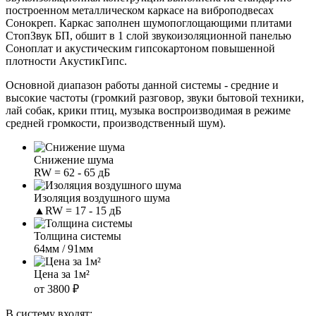
построенном металлическом каркасе на виброподвесах
Сонокреп. Каркас заполнен шумопоглощающими плитами
СтопЗвук БП, обшит в 1 слой звукоизоляционной панелью
Соноплат и акустическим гипсокартоном повышенной
плотности АкустикГипс.
Основной диапазон работы данной системы - средние и
высокие частоты (громкий разговор, звуки бытовой техники,
лай собак, крики птиц, музыка воспроизводимая в режиме
средней громкости, производственный шум).
Снижение шума
RW = 62 - 65 дБ
Изоляция воздушного шума
▲RW = 17 - 15 дБ
Толщина системы
64мм / 91мм
Цена за 1м²
от 3800 ₽
В систему входят: