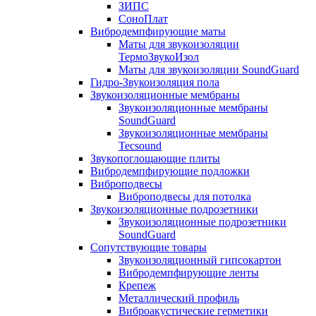
ЗИПС
СоноПлат
Вибродемпфирующие маты
Маты для звукоизоляции
ТермоЗвукоИзол
Маты для звукоизоляции SoundGuard
Гидро-Звукоизоляция пола
Звукоизоляционные мембраны
Звукоизоляционные мембраны
SoundGuard
Звукоизоляционные мембраны
Tecsound
Звукопоглощающие плиты
Вибродемпфирующие подложки
Виброподвесы
Виброподвесы для потолка
Звукоизоляционные подрозетники
Звукоизоляционные подрозетники
SoundGuard
Сопутствующие товары
Звукоизоляционный гипсокартон
Вибродемпфирующие ленты
Крепеж
Металлический профиль
Виброакустические герметики