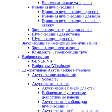
Вспомогательные материалы
Рулонная шумоизоляция
Рулонная шумоизоляция для стен
Рулонная шумоизоляция для пола
Рулонная шумоизоляция пола под
стяжку
Звукоизоляция студии звукозаписи
Шумоизоляция для потолка
Шумоизоляция для стен
Звукоизоляция инженерных коммуникаций
Звукоизоляция вентиляции
Комплекты Звукоизоляции труб
Виброизоляция
GENER VX
Вибрафом (Vibrafoam)
Декоративные Акустические материалы
Акустическое напыление
Sonasprey
Акустические панели
Акустические панели для стен
Войлочные акустические
декоративные панели
Акустический войлок для
шумоизоляции
Акустические войлочные панели